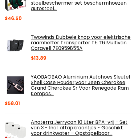
stoelbeschermer set beschermhoezen
autostoel…
$
46.50
Twowinds Dubbele knop voor elektrische
raamheffer Transporter T5 T6 Multivan
Caravell 7E0959855A
$
13.89
YAOBAOBAO Aluminium Autohoes Sleutel
Shell Case Houder,voor Jeep Cherokee
Grand Cherokee Sr Voor Renegade Ram
Kompas…
$
58.01
Anaterra Jerrycan 10 Liter BPA-vrij - Set
van 3 - Incl. aftapkraantjes - Geschikt
voor drinkwater – Opstapelbaar…