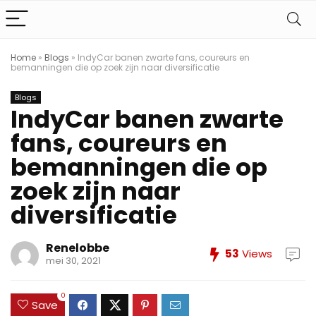
Home
»
Blogs
»
IndyCar banen zwarte fans, coureurs en
bemanningen die op zoek zijn naar diversificatie
Blogs
IndyCar banen zwarte
fans, coureurs en
bemanningen die op
zoek zijn naar
diversificatie
Renelobbe
53
Views
mei 30, 2021
0
Save