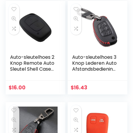
Auto-sleutelhoes 2
Auto-sleutelhoes 3
Knop Remote Auto
Knop Lederen Auto
Sleutel Shell Case
Afstandsbediening
Fob Cover voor
Flip Key FOB Shell
Renault Traffic
Cover Case voor
Master Vivaro
Hyundai Creta I10
$
16.00
$
16.43
Movano Kangoo
I20 TUCSON…
For…