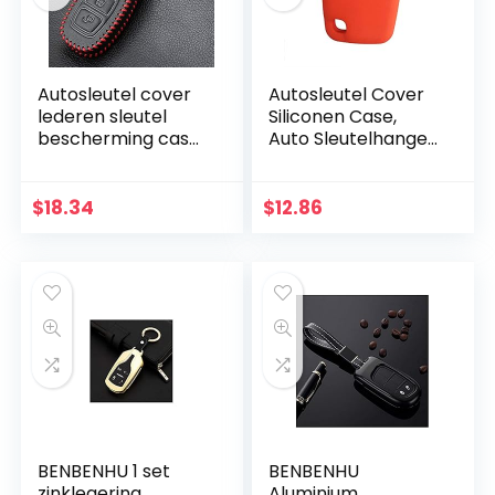
Autosleutel cover
Autosleutel Cover
lederen sleutel
Siliconen Case,
bescherming case,
Auto Sleutelhanger,
auto sleutelhanger,
Autosleutel Shell,
fit voor Ford Focus
Geschikt voor
3 MK3 MK4 C-Max
Volvo S70 V70 C70
$
18.34
$
12.86
Mondeo Kuga…
S40 V40 XC70…
BENBENHU 1 set
BENBENHU
zinklegering
Aluminium