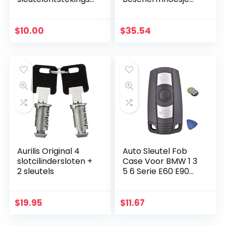
ntsteking
voor autosleutels,
compatibel met
Faraday Key Fob
Kawasaki Z900
Guard Case voor
$
10.00
$
35.54
Graphic Carbon
motorfiets,
Look met grijze en…
sleutelloze RFID…
Aurilis Original 4
Auto Sleutel Fob
slotcilindersloten +
Case Voor BMW 1 3
2 sleutels
5 6 Serie E60 E90
E91 E92 E70 E82 E88
E89 X5 X6 3 Knop
Afstandsbediening
$
19.95
$
11.67
Smart Key…