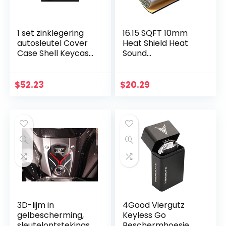
1 set zinklegering
16.15 SQFT 10mm
autosleutel Cover
Heat Shield Heat
Case Shell Keycase,
Sound
voor Mercedes
Isolatiebestendig
Benz C E Glk Gold
de even,
zelfklevende
$
52.23
$
20.29
alubutyl Anti During
Isolatiemat Matte…
3D-lijm in
4Good Viergutz
gelbescherming,
Keyless Go
sleutelontstekingso
Beschermhoesje