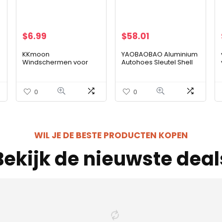
$
6.99
$
58.01
KKmoon
YAOBAOBAO Aluminium
Windschermen voor
Autohoes Sleutel Shell
regenafstoter, 6 stuks,
Case Houder,voor Jeep
vervangende
Cherokee Grand
clipbevestiging, voor
Cherokee Sr Voor
0
0
Heko G3
Renegade Ram
Kompas…
WIL JE DE BESTE PRODUCTEN KOPEN
Bekijk de nieuwste deal