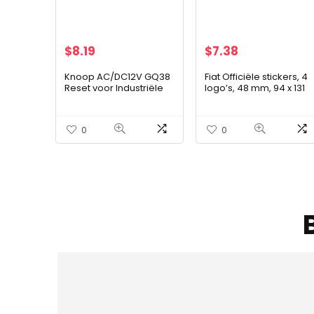
$
8.19
$
7.38
Knoop AC/DC12V GQ38
Fiat Officiële stickers, 4
Reset voor Industriële
logo’s, 48 mm, 94 x 131
Controle (Reset, Pisa
mm
Scheve Torentype)
0
0