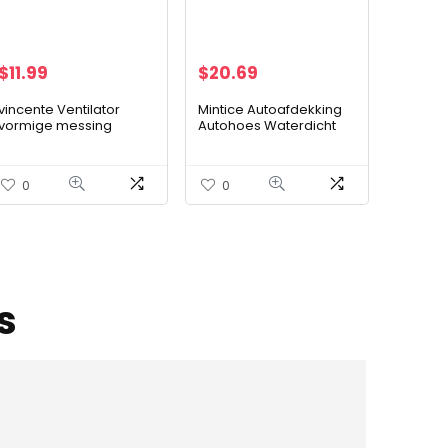
$
11.99
$
20.69
vincente Ventilator
Mintice Autoafdekking
vormige messing
Autohoes Waterdicht
fontein mondstuk
Sneeuw Stof
sproeier sproeier hoofd
Regenbestendig
verstelbare landschap
Zonwering Volledige
0
0
fontein mondstuk…
Garage Opslag
Bescherming…
s