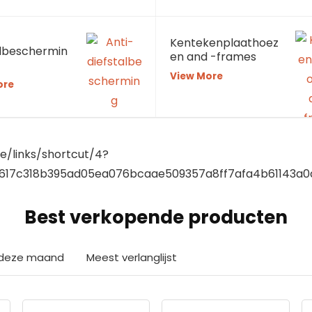
Kentekenplaathoez
albeschermin
en and -frames
View More
ore
ite/links/shortcut/4?
17c318b395ad05ea076bcaae509357a8ff7afa4b61143a0d
Best verkopende producten
n deze maand
Meest verlanglijst