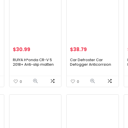
$
30.99
$
38.79
RUIYA H*onda CR-V 5
Car Defroster Car
2018+ Anti-slip matten
Defogger Anticorrsion
rubberen mat auto
Stevig voor
interieur
comfortabele rit om te
middenconsole van
ontspannen rijden voor
0
0
hoogwaardig latex,
veilig rijden om de…
wasbaar (wit…