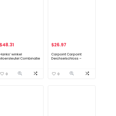
$
48.31
$
26.97
Hanks’ winkel
Carpoint Carpoint
Moersleutel Combinatie
Deichselschloss –
Gereedschapsleutel
0438113
Set 46 In 1 Auto
Reparatie Tool Socket
0
0
Sets