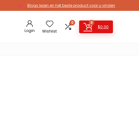
Blogs lezen en het beste product voor u vinden
0
0
$
0.00
Login
Wishlist