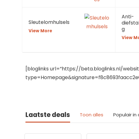
Anti-
Sleutelomhulsels
diefst
g
View More
View M
[bloglinks url=”https://beta.bloglinks.nl/webs
type=Homepage&signature=f8c8693faacc2e6
Laatste deals
Toon alles
Populair i