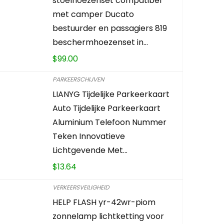
stoelhoezenset compatibel
met camper Ducato
bestuurder en passagiers 819
beschermhoezenset in…
$
99.00
PARKEERSCHIJVEN
LIANYG Tijdelijke Parkeerkaart
Auto Tijdelijke Parkeerkaart
Aluminium Telefoon Nummer
Teken Innovatieve
Lichtgevende Met…
$
13.64
VERKEERSVEILIGHEID
HELP FLASH yr-42wr-piom
zonnelamp lichtketting voor