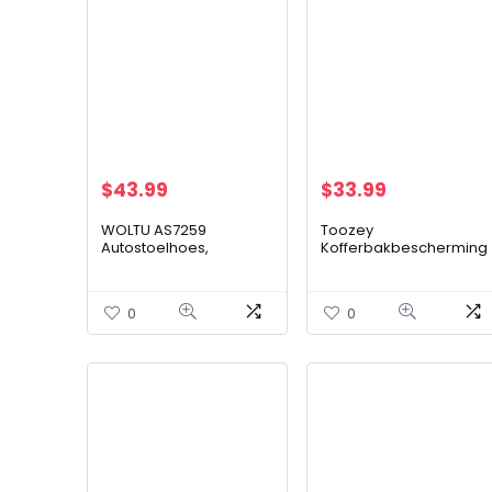
$
43.99
$
33.99
WOLTU AS7259
Toozey
Autostoelhoes,
Kofferbakbescherming
Universele Polyester
voor hond – Universele
stoelhoezen,
Antislip Autolaars
Supersnelle Patroonstijl,
Hondendeken met
0
0
Zwart Rood
Zijbescherming en…