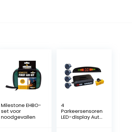
Milestone EHBO-
4
set voor
Parkeersensoren
noodgevallen
LED-display Auto
Reverse Backup
System Kit, voor