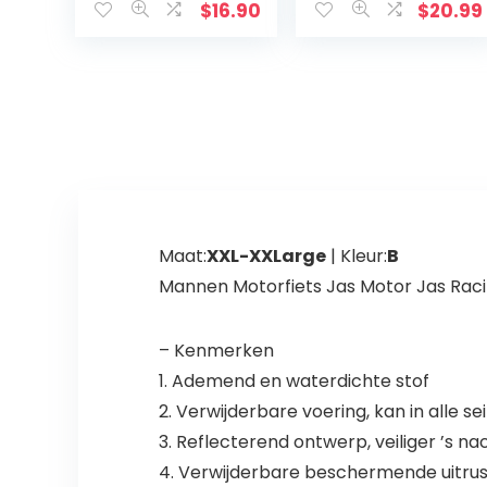
Engine Scanner
$
16.90
$
20.99
Auto
Diagnostisch
hulpprogramma
voor…
Maat:
XXL-XXLarge
| Kleur:
B
Mannen Motorfiets Jas Motor Jas Rac
– Kenmerken
1. Ademend en waterdichte stof
2. Verwijderbare voering, kan in alle
3. Reflecterend ontwerp, veiliger ’s na
4. Verwijderbare beschermende uitrus