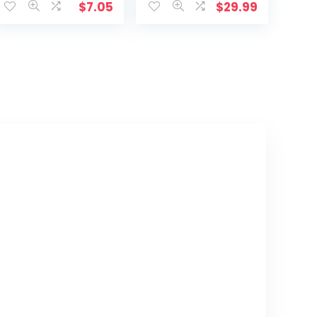
SUV,
$
7.05
$
29.99
Bestelwagen,
Kleine En
Middelgrote
MPV