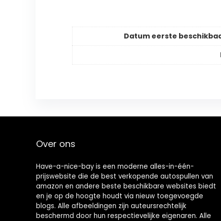
Datum eerste beschikba
Over ons
Have-a-nice-bay is een moderne alles-in-één-
prijswebsite die de best verkopende autospullen van
amazon en andere beste beschikbare websites biedt
en je op de hoogte houdt via nieuw toegevoegde
blogs. Alle afbeeldingen zijn auteursrechtelijk
beschermd door hun respectievelijke eigenaren. Alle