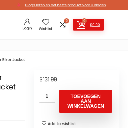
Blogs lezen en het beste product voor u vinden
0
0
$
0.00
Login
Wishlist
 Biker Jacket
r
$
131.99
acket
TOEVOEGEN
AAN
WINKELWAGEN
Add to wishlist