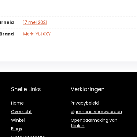
arheid
17 mei 2021
Brand
Merk: YLJXXY
Snelle Links
Verklaringen
Home
Privacybeleid
Overzicht
algemene voorwaarden
Winkel
Openbaarmaking van
filialen
Blogs