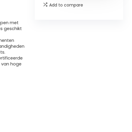
Add to compare
orpen met
s geschikt
ementen
tandigheden
ts.
tificeerde
n van hoge