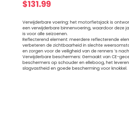
$
131.99
Verwijderbare voering: het motorfietsjack is ontw
een verwijderbare binnenvoering, waardoor deze ja
is voor alle seizoenen.
Reflecterend element: meerdere reflecterende el
verbeteren de zichtbaarheid in slechte weersoms
en zorgen voor de veiligheid van de renners ’s nach
Verwijderbare beschermers: Gemaakt van CE-gecer
beschermers op schouder en elleboog, het levere
slagvastheid en goede bescherming voor knokkel.