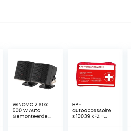
WINOMO 2 Stks
HP-
500 W Auto
autoaccessoire
Gemonteerde
s 10039 KFZ –
Luidspreker Auto
verbandtas in
Audio Box Auto
rood – minimale