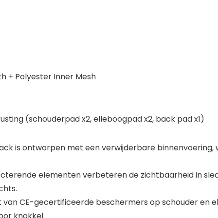
th + Polyester Inner Mesh
rusting (schouderpad x2, elleboogpad x2, back pad x1)
jack is ontworpen met een verwijderbare binnenvoering, w
ecterende elementen verbeteren de zichtbaarheid in s
chts.
van CE-gecertificeerde beschermers op schouder en el
or knokkel.