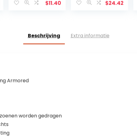
Luidspreker
houdbaarheid
$
11.40
$
24.42
Voertuig Voice
min. 4 jaar
Box Outdoor…
Beschrijving
Extra informatie
ing Armored
 seizoenen worden gedragen
chts
ting