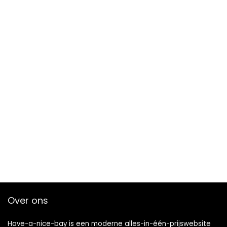
Over ons
Have-a-nice-bay is een moderne alles-in-één-prijswebsite