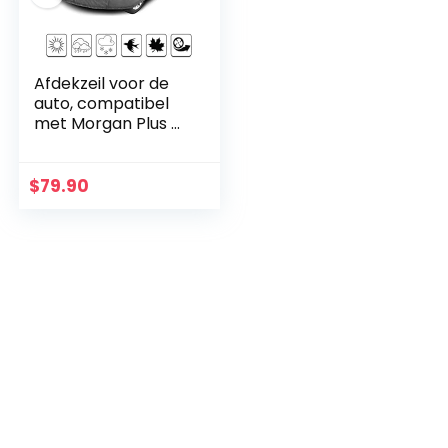
Afdekzeil voor de
auto, compatibel
met Morgan Plus 4,
2 stoelen
(waterdicht),
ademend en UV-
$
79.90
bescherming.