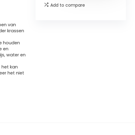
Add to compare
apen van
nder krassen
te houden
e en
js, water en
 het kan
er het niet