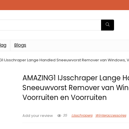
dag
Blogs
1 IJsschraper Lange Handled Sneeuwvorst Remover van Windows, Vo
AMAZING1 IJsschraper Lange H
Sneeuwvorst Remover van Win
Voorruiten en Voorruiten
35
IJsschrapers
Winteraccessoires
Add your review