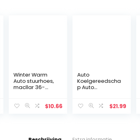
Winter Warm
Auto
Auto stuurhoes,
Koelgereedscha
macllar 36-
p Auto
38cm pluizige
Uitlaatventilator
stuurhoes auto-
3 versnellingen
accessoires
Verstelbaar met
$
10.66
$
21.99
voor dames
USB-kabel Auto
heren zwart roze
Ventilator
(Roze)
Beschrijving
Extra informatie