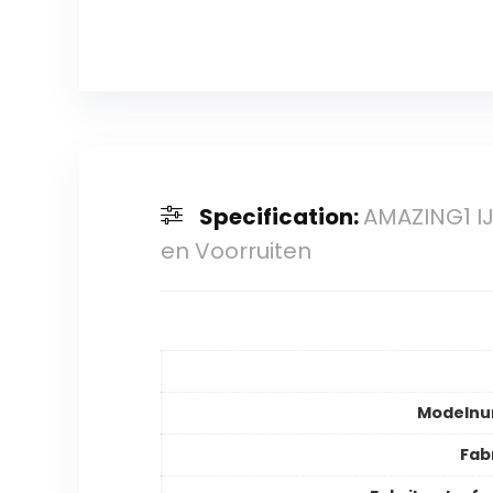
Specification:
AMAZING1 I
en Voorruiten
Modeln
Fab