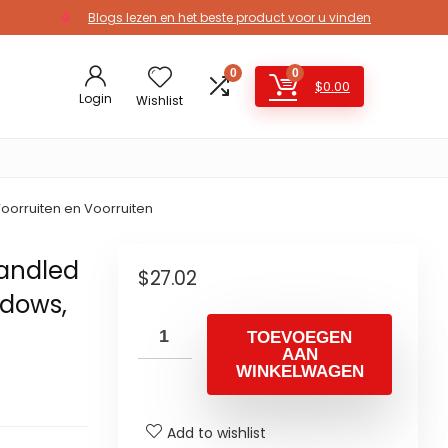
Blogs lezen en het beste product voor u vinden
0
0
$
0.00
Login
Wishlist
orruiten en Voorruiten
andled
$
27.02
dows,
TOEVOEGEN
AAN
WINKELWAGEN
Add to wishlist