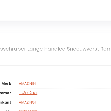
Jsschraper Lange Handled Sneeuwvorst Rem
Merk
AMAZING1
ummer
FG3DF2ERT
rikant
AMAZING1