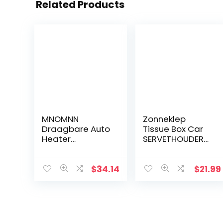
Related Products
MNOMNN
Zonneklep
Draagbare Auto
Tissue Box Car
Heater
SERVETHOUDER
Defogger, Auto
Crystal Sparkling
Ventilatorverwar
Car Tissue Case
mer 30 Tweede
Montage
$
34.14
$
21.99
Snelle
achterop
Verwarming
papieren
Ontdooien 12 V
handdoek
150 W…
houder voor…