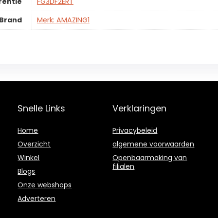
rentie
FG3DF2ERT
Brand
Merk: AMAZING1
Snelle Links
Verklaringen
Home
Privacybeleid
Overzicht
algemene voorwaarden
Winkel
Openbaarmaking van
filialen
Blogs
Onze webshops
Adverteren