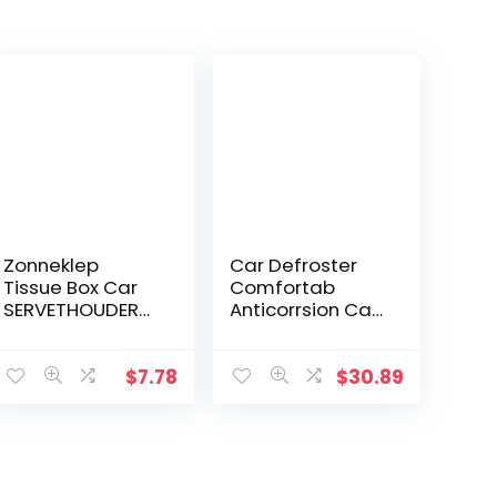
Zonneklep
Car Defroster
Tissue Box Car
Comfortab
SERVETHOUDER
Anticorrsion Car
PU lederen auto
Defogger voor
Tissue Case Car
upgrade Uiterlijk
Montage
voor lange
$
7.78
$
30.89
achterop
afstand ritten
papieren
voor het
handdoek
verbergen…
houder voor
Car…