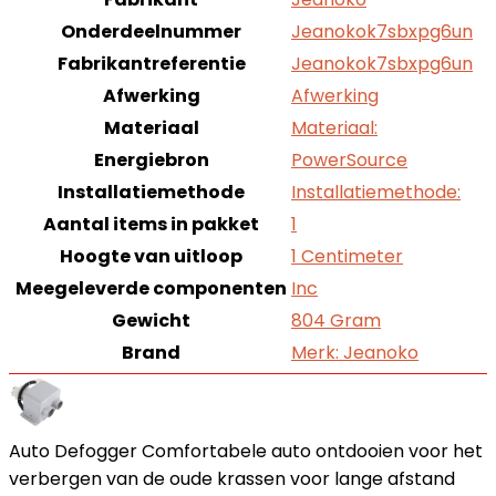
Onderdeelnummer
Jeanokok7sbxpg6un
Fabrikantreferentie
Jeanokok7sbxpg6un
Afwerking
Afwerking
Materiaal
Materiaal:
Energiebron
PowerSource
Installatiemethode
Installatiemethode:
Aantal items in pakket
1
Hoogte van uitloop
1 Centimeter
Meegeleverde componenten
Inc
Gewicht
804 Gram
Brand
Merk: Jeanoko
Auto Defogger Comfortabele auto ontdooien voor het
verbergen van de oude krassen voor lange afstand