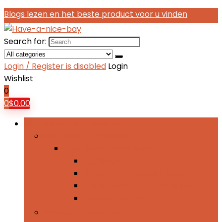
Blogs lezen en het beste product voor u vinden
Search for:
Login / Register is disabled
Login
Wishlist
0
0
$
0.00
Bladeren door rubrieken
Exterieur-accessoires
Exterieur-accessoires
Autohoezen
Brandtoftankafdekkingen
Treeplanken and opstapjes
Winddeflectors
Interieuraccessoires