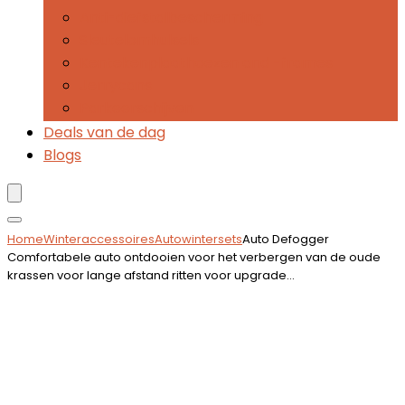
Anti-diefstalbescherming
Sleutelomhulsels
Kentekenplaathoezen and -frames
Jerrycans
Parkeerschijven
Deals van de dag
Blogs
Home
Winteraccessoires
Autowintersets
Auto Defogger
Comfortabele auto ontdooien voor het verbergen van de oude
krassen voor lange afstand ritten voor upgrade…