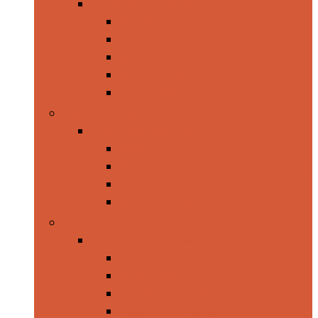
Interieuraccessoires
Beschermhoezen
Luchtverfrissers
Matten and vloerbedekking
Ruithendels
Zonwering
Verkeersveiligheid
Verkeersveiligheid
EHBO-sets
Fluorescerende jassen and vesten
Noodgereedschapsets
Waarschuwingsdriehoeken
Winteraccessoires
Winteraccessoires
Autowintersets
IJsschrapers
Sneeuwborstels
Voorruitontdooiers