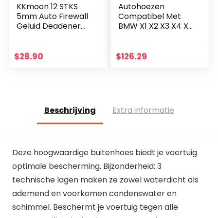
KKmoon 12 STKS
Autohoezen
5mm Auto Firewall
Compatibel Met
Geluid Deadener
BMW X1 X2 X3 X4 X5
Warmte Shield
X6 X7 Car Cover
Isolatie Audio
Ingebouwde
Geluidsisolatie
Katoen 100%
$
28.90
$
126.29
Verdovende
Waterdicht,
Materiaal Mat…
Sneeuw Hagel
Vorst Stof…
Beschrijving
Extra informatie
Deze hoogwaardige buitenhoes biedt je voertuig
optimale bescherming. Bijzonderheid: 3
technische lagen maken ze zowel waterdicht als
ademend en voorkomen condenswater en
schimmel. Beschermt je voertuig tegen alle