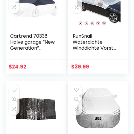
Cartrend 70338
RunSnail
Halve garage “New
Waterdichte
Generation”
Winddichte Vorst
Weerbestendig,
Autohoes, Anti UV
voor VW Polo en
Half Dikke
andere modellen,
Autohoes Met
$
24.92
$
39.99
polyester blauw,
Reflecterende
maat S
Strepen, UV-
bescherming…