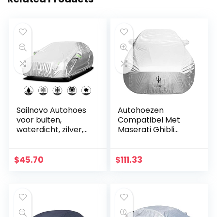
Sailnovo Autohoes
Autohoezen
voor buiten,
Compatibel Met
waterdicht, zilver,
Maserati Ghibli
waterdicht, zon,
Levante
wind, regen,
Quattroporte
sneeuw en krassen
Shamal Car Cover
$
45.70
$
111.33
(485 x 185 x 150
Ingebouwde
cm)
Katoen 100%
Waterdicht…