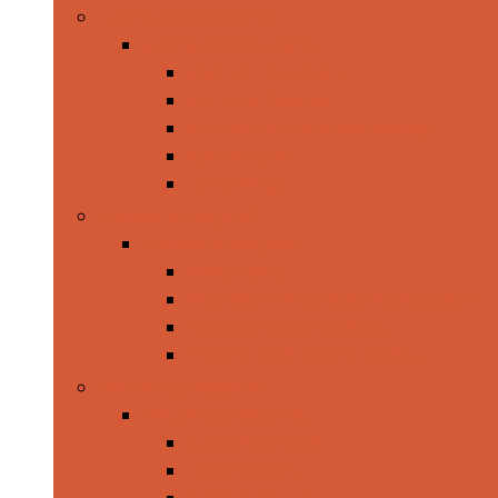
Interieuraccessoires
Interieuraccessoires
Beschermhoezen
Luchtverfrissers
Matten and vloerbedekking
Ruithendels
Zonwering
Verkeersveiligheid
Verkeersveiligheid
EHBO-sets
Fluorescerende jassen and vesten
Noodgereedschapsets
Waarschuwingsdriehoeken
Winteraccessoires
Winteraccessoires
Autowintersets
IJsschrapers