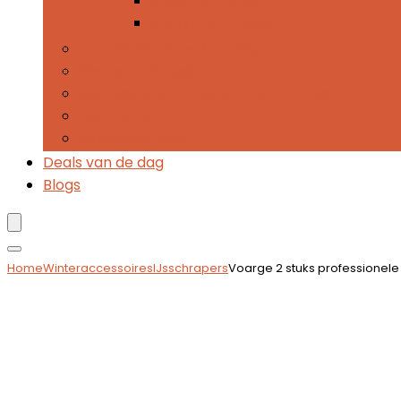
Sneeuwborstels
Voorruitontdooiers
Anti-diefstalbescherming
Sleutelomhulsels
Kentekenplaathoezen and -frames
Jerrycans
Parkeerschijven
Deals van de dag
Blogs
Home
Winteraccessoires
IJsschrapers
Voarge 2 stuks professionele