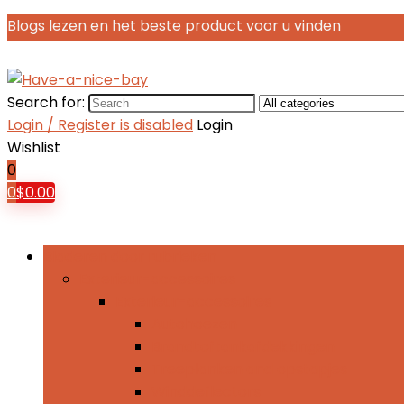
Blogs lezen en het beste product voor u vinden
Search for:
Login / Register is disabled
Login
Wishlist
0
0
$
0.00
Bladeren door rubrieken
Exterieur-accessoires
Exterieur-accessoires
Autohoezen
Brandtoftankafdekkingen
Treeplanken and opstapjes
Winddeflectors