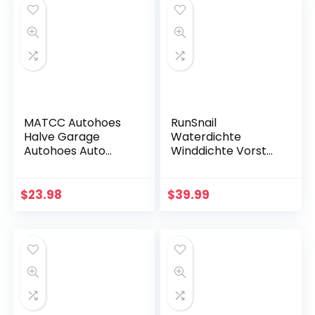
Bescherming…
MATCC Autohoes
RunSnail
Halve Garage
Waterdichte
Autohoes Auto
Winddichte Vorst
Voorruit
Autohoes, Anti UV
Bescherming
Half Dikke
Ijsbescherming
Autohoes Met
$
23.98
$
39.99
Sneeuwbeschermi
Reflecterende
ng
Strepen, UV-
Hittebescherming
bescherming…
UV…