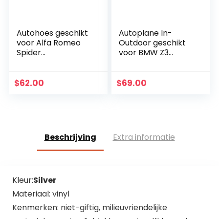
Autohoes geschikt
Autoplane In-
voor Alfa Romeo
Outdoor geschikt
Spider
voor BMW Z3
beschermzeil,
Roadster E36
volledige garage
afdekzeil,
voor de auto,
vuilafstotend,
$
62.00
$
69.00
ademend –
waterafstotend
autohoes L Coupe
voor winter en
zomer
Beschrijving
Extra informatie
Kleur:
Silver
Materiaal: vinyl
Kenmerken: niet-giftig, milieuvriendelijke