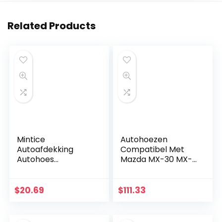
Related Products
Mintice
Autohoezen
Autoafdekking
Compatibel Met
Autohoes
Mazda MX-30 MX-3
Waterdicht Sneeuw
MX-5 MX-6 Car
Stof
Cover Ingebouwde
Regenbestendig
Katoen 100%
$
20.69
$
111.33
Zonwering
Waterdicht,
Volledige Garage
Sneeuw Hagel
Opslag
Vorst…