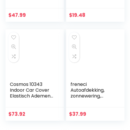
Hagelbescherming
auto,
Stofdicht
stofbescherming,
Waterdichte
uv-bescherming,
$
47.99
$
19.48
Autohoes Auto
bestand tegen
Zeildoek Winter &
krassen en sneeuw
Zomer…
(4,7 x 1,8…
Cosmos 10343
freneci
Indoor Car Cover
Autoafdekking,
Elastisch Ademend
zonnewering,
Stofdicht Volledige
weerbestendig,
Super Zachte
volledige garage,
Bescherming
afdekzeil,
$
73.92
$
37.99
130gsm Stof in
beschermhoes,
Extra Large…
autocover,