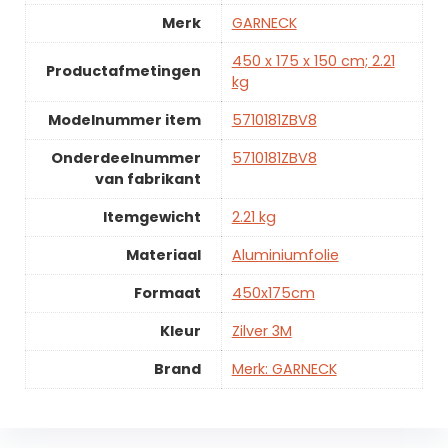
Merk
GARNECK
450 x 175 x 150 cm; 2.21
Productafmetingen
kg
Modelnummer item
5710181ZBV8
Onderdeelnummer
5710181ZBV8
van fabrikant
Itemgewicht
2.21 kg
Materiaal
Aluminiumfolie
Formaat
450x175cm
Kleur
Zilver 3M
Brand
Merk: GARNECK