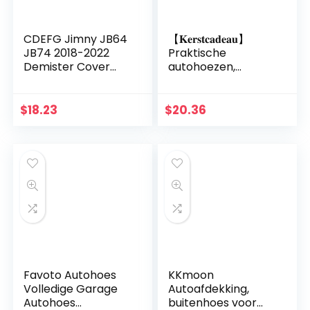
CDEFG Jimny JB64
【𝐊𝐞𝐫𝐬𝐭𝐜𝐚𝐝𝐞𝐚𝐮】
JB74 2018-2022
Praktische
Demister Cover
autohoezen,
Cover
krasbestendigheid
Beschermende
Slijtvaste stofdichte
accessoires
autohoes,
$
18.23
$
20.36
kofferbak
uitstekende
beschermdraad
afwerking Home
Jimny Auto…
Travel…
Favoto Autohoes
KKmoon
Volledige Garage
Autoafdekking,
Autohoes
buitenhoes voor