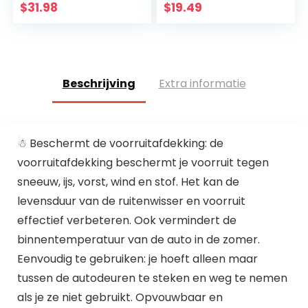
Buiten
blauw
$
31.98
$
19.49
Vuilafstotend
Volledige Garage
Voor…
Beschrijving
Extra informatie
☃ Beschermt de voorruitafdekking: de
voorruitafdekking beschermt je voorruit tegen
sneeuw, ijs, vorst, wind en stof. Het kan de
levensduur van de ruitenwisser en voorruit
effectief verbeteren. Ook vermindert de
binnentemperatuur van de auto in de zomer.
Eenvoudig te gebruiken: je hoeft alleen maar
tussen de autodeuren te steken en weg te nemen
als je ze niet gebruikt. Opvouwbaar en