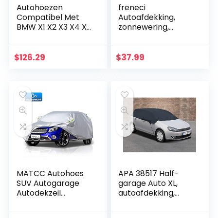
Autohoezen
freneci
Compatibel Met
Autoafdekking,
BMW X1 X2 X3 X4 X5
zonnewering,
X6 X7 Car Cover
weerbestendig,
Ingebouwde
volledige garage,
Katoen 100%
afdekzeil,
$
126.29
$
37.99
Waterdicht,
beschermhoes,
Sneeuw Hagel
autocover,
Vorst Stof…
universeel…
MATCC Autohoes
APA 38517 Half-
SUV Autogarage
garage Auto XL,
Autodekzeil
autoafdekking,
Autohoes Zeildoek
autozeil, polyester,
Winter Waterdicht
weerbestendig,