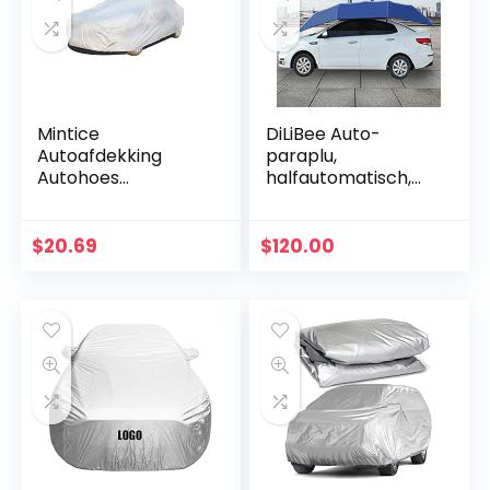
Mintice
DiLiBee Auto-
Autoafdekking
paraplu,
Autohoes
halfautomatisch,
Waterdicht Sneeuw
op afstand
Stof
bedienbare
Regenbestendig
parasol, zonwering,
$
20.69
$
120.00
Zonwering
tentdakbedekking,
Volledige Garage
anti-uv-stof, water
Opslag
Bescherming…