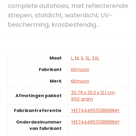
complete autohoes, met reflecterende
strepen, stofdicht, waterdicht, UV-
bescherming, krasbestendig…
Maat
L
,
M
,
S
,
XL
,
XXL
Fabrikant
KKmoon
Merk
KKmoon
35.79 x 30.2 x 12.1 cm;
Afmetingen pakket
950 gram
Fabrikantreferentie
YEE7444955138898MY
Onderdeelnummer
YEE7444955138898MY
van fabrikant