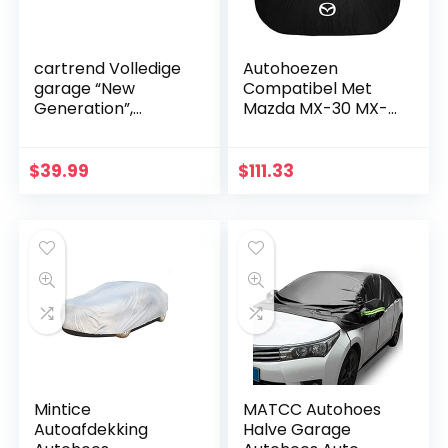
cartrend Volledige
Autohoezen
garage “New
Compatibel Met
Generation”,
Mazda MX-30 MX-3
autoafdekzeil,
MX-5 MX-6 Car
weerbestendig,
Cover Ingebouwde
wasbare afdekking,
Katoen 100%
$
39.99
$
111.33
polyester blauw,
Waterdicht,
met opbergtas,
Sneeuw Hagel
maat S
Vorst…
Mintice
MATCC Autohoes
Autoafdekking
Halve Garage