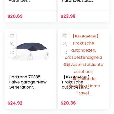
Autohoes
Autohoes Auto
Waterdicht Sneeuw
Voorruit
Stof
Bescherming
Regenbestendig
Ijsbescherming
$
20.69
$
23.98
Zonwering
Sneeuwbeschermi
Volledige Garage
ng
Opslag
Hittebescherming
Bescherming…
UV…
Cartrend 70338
【𝐊𝐞𝐫𝐬𝐭𝐜𝐚𝐝𝐞𝐚𝐮】
Halve garage “New
Praktische
Generation”
autohoezen,
Weerbestendig,
krasbestendigheid
voor VW Polo en
Slijtvaste stofdichte
andere modellen,
autohoes,
$
24.92
$
20.36
polyester blauw,
uitstekende
maat S
afwerking Home