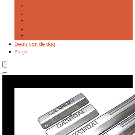
Anti-diefstalbescherming
Sleutelomhulsels
Kentekenplaathoezen and -frames
Jerrycans
Parkeerschijven
Deals van de dag
Blogs
Best verkopende