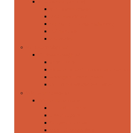
Interieuraccessoires
Beschermhoezen
Luchtverfrissers
Matten and vloerbedekking
Ruithendels
Zonwering
Verkeersveiligheid
Verkeersveiligheid
EHBO-sets
Fluorescerende jassen and vesten
Noodgereedschapsets
Waarschuwingsdriehoeken
Winteraccessoires
Winteraccessoires
Autowintersets
IJsschrapers
Sneeuwborstels
Voorruitontdooiers