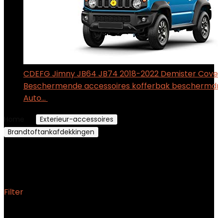
CDEFG Jimny JB64 JB74 2018-2022 Demister Cove
Beschermende accessoires kofferbak beschermd
Auto…
$
18.23
Home
Exterieur-accessoires
Brandtoftankafdekkingen
Pagina 3
Brandtoftankafdekkingen
Filter
Resultaat 25–36 van de 43 resultaten wordt getoond