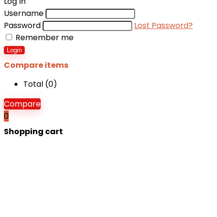
Log In
Username
Password
Lost Password?
Remember me
Login
Compare items
Total (
0
)
Compare
0
Shopping cart