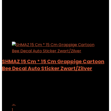
Added to wishlist
Removed from wishlist
0
Add to compare
$
6.01
Added to wishlist
Removed from wishlist
0
Add to compare
SHMAZ 15 Cm * 15 Cm Grappige Cartoon
Bee Decal Auto Sticker Zwart/Zilver
Added to wishlist
Removed from wishlist
0
Add to compare
$
6.54
←
1