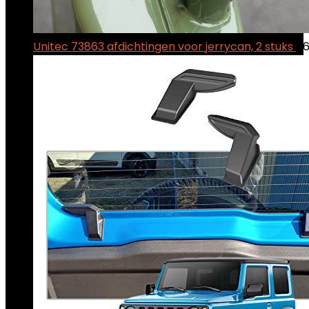
Unitec 73863 afdichtingen voor jerrycan, 2 stuks
$
6