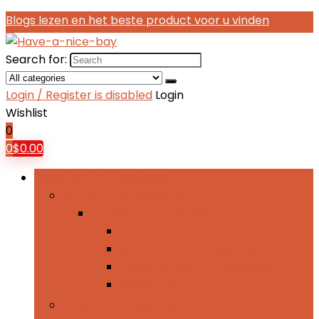
Blogs lezen en het beste product voor u vinden
Search for:
Login / Register is disabled
Login
Wishlist
0
0
$
0.00
Bladeren door rubrieken
Exterieur-accessoires
Exterieur-accessoires
Autohoezen
Brandtoftankafdekkingen
Treeplanken and opstapjes
Winddeflectors
Interieuraccessoires