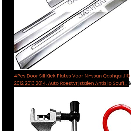
4Pcs Door Sill Kick Plates Voor Ni-ssan Qashqai J10 
2012 2013 2014, Auto Roestvrijstalen Antislip Scuff…