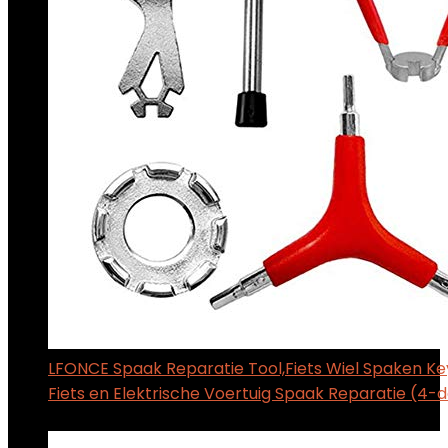
LFONCE Spaak Reparatie Tool,Fiets Wiel Spaken Ke
Fiets en Elektrische Voertuig Spaak Reparatie (4-d
$
19.10