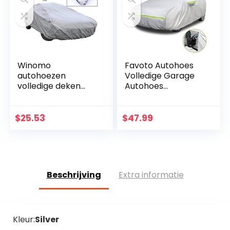
Winomo
Favoto Autohoes
autohoezen
Volledige Garage
volledige deken
Autohoes
waterdichte UV-
Hagelbescherming
bescherming
Stofdicht
buiten ademend –
Waterdichte
$
25.53
$
47.99
maat L
Autohoes Auto
Zeildoek Winter &
Zomer…
Beschrijving
Extra informatie
Kleur:
Silver