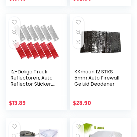
bestand tegen
ademend –
krassen en sneeuw
autohoes L Coupe
(4,7 x 1,8…
12-Delige Truck
KKmoon 12 STKS
Reflectoren, Auto
5mm Auto Firewall
Reflector Sticker,
Geluid Deadener
Zelfklevende
Warmte Shield
Reflectoren,
Isolatie Audio
Reflectoren
Geluidsisolatie
$
13.89
$
28.90
Rechthoekig,
Verdovende
Reflector Auto…
Materiaal Mat…