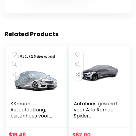
Related Products
KKmoon
Autohoes geschikt
Autoafdekking,
voor Alfa Romeo
buitenhoes voor
Spider
auto,
beschermzeil,
stofbescherming,
volledige garage
uv-bescherming,
voor de auto,
$
19.48
$
62.00