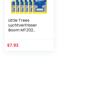
Little Trees
Luchtverfrisser
Boom MTZ02
Nieuwe Auto Geur
Voor Auto Thuis
Boot Caravan – Six
$
7.92
Pack