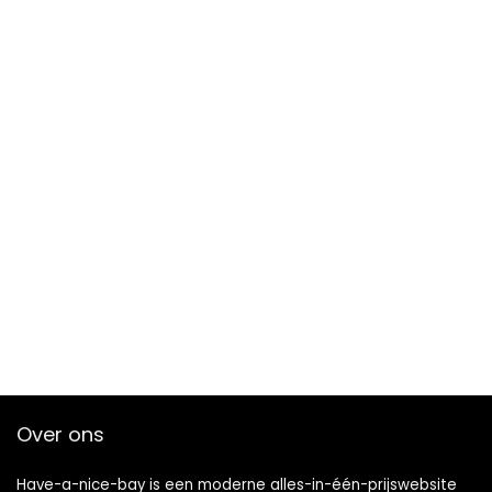
Over ons
Have-a-nice-bay is een moderne alles-in-één-prijswebsite