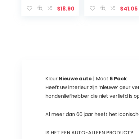
–
gravelbestendig
$
18.90
$
41.05
e film
Kleur:
Nieuwe auto
| Maat:
6 Pack
Heeft uw interieur zijn ‘nieuwe’ geur 
hondenliefhebber die niet verliefd is o
Al meer dan 60 jaar heeft het iconisc
IS HET EEN AUTO-ALLEEN PRODUCT?