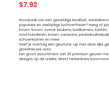
$
7.92
Noodzaak van een geweldige kwaliteit, wereldber
populaire en veelzijdige luchtverfrisser? Hang of pl
boom ‘boom’ overal: keukens, badkamers, kasten, t
rond huisdieren, boten, caravans, pedaalvuilnisbak
schoenkasten en meer
Geef je voertuig een geurtune-up met deze rijke g
gloednieuwe auto
Een groot assortiment van 30 premium geuren met
designs op de unieke, direct herkenbare boomvor