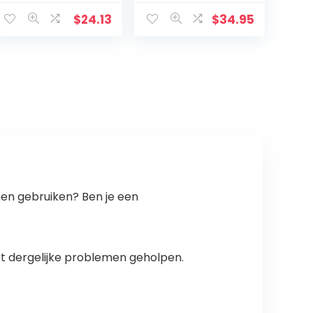
maat, vlinder
Universeel Zwart
borduurwerk,
Grijs | Universele
$
24.13
$
34.95
zwart-paars
Autostoel-Hoes
voor
Bestuurdersstoe
l en…
nnen gebruiken? Ben je een
et dergelijke problemen geholpen.