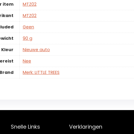
 item
MTZ02
rikant
MTZ02
cluded
Geen
ewicht
90 g
Kleur
Nieuwe auto
ereist
Nee
Brand
Merk: LITTLE TREES
Snelle Links
Verklaringen