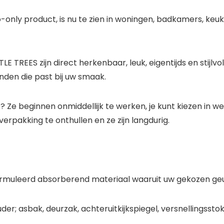
-only product, is nu te zien in woningen, badkamers, keu
REES zijn direct herkenbaar, leuk, eigentijds en stijlvol.
inden die past bij uw smaak.
 beginnen onmiddellijk te werken, je kunt kiezen in w
 verpakking te onthullen en ze zijn langdurig.
rmuleerd absorberend materiaal waaruit uw gekozen geur 
er; asbak, deurzak, achteruitkijkspiegel, versnellingsstok