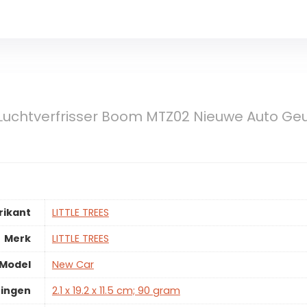
s Luchtverfrisser Boom MTZ02 Nieuwe Auto Geu
rikant
LITTLE TREES
Merk
LITTLE TREES
Model
New Car
ingen
2.1 x 19.2 x 11.5 cm; 90 gram