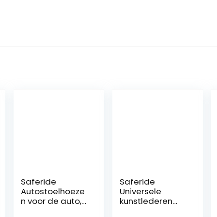
Saferide
Saferide
Autostoelhoeze
Universele
n voor de auto,
kunstlederen
universeel,
stoelhoezen,