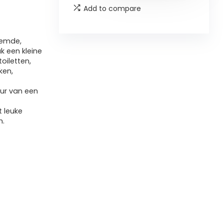
Add to compare
oemde,
ak een kleine
oiletten,
ken,
eur van een
 leuke
m.