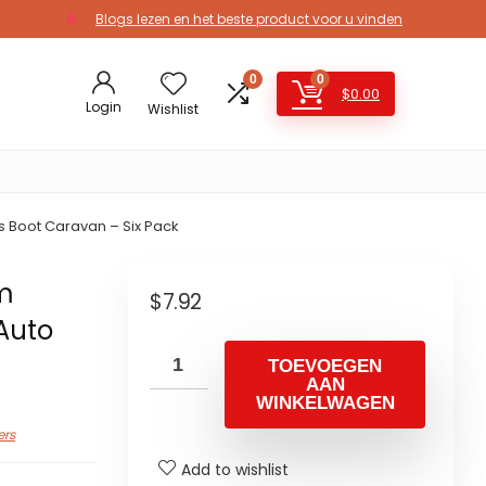
Blogs lezen en het beste product voor u vinden
0
0
$
0.00
Login
Wishlist
s Boot Caravan – Six Pack
om
$
7.92
Auto
TOEVOEGEN
AAN
WINKELWAGEN
ers
Add to wishlist