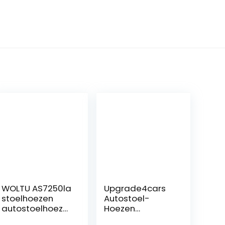
WOLTU AS7250la
Upgrade4cars
stoelhoezen
Autostoel-
autostoelhoeze
Hoezen
n universele
Voorstoelen