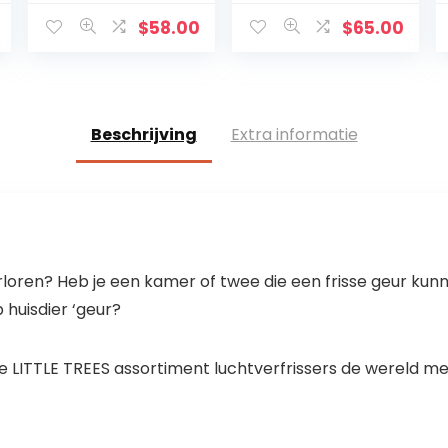
kunstleer, grijs,
complete set
geschikt voor
stoelhoezen
$
58.00
$
65.00
airbag, voor
voor auto,
voorstoelen en…
stoelbescherme
r, set
beschermhoeze
n…
Beschrijving
Extra informatie
verloren? Heb je een kamer of twee die een frisse geur ku
p huisdier ‘geur?
he LITTLE TREES assortiment luchtverfrissers de wereld m