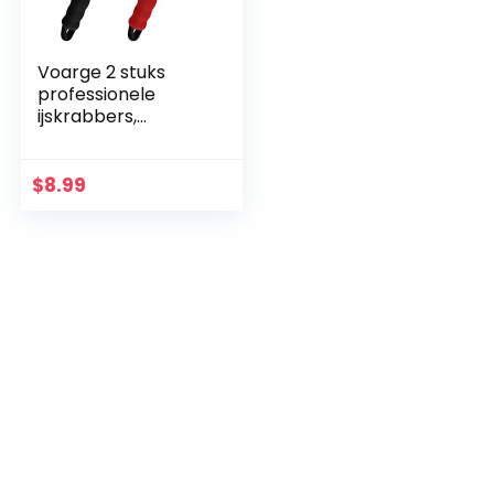
Voarge 2 stuks
professionele
ijskrabbers,
duurzame en
stabiele
sneeuwschep,
$
8.99
gereedschap voor
de voorruit,
achterruiten…