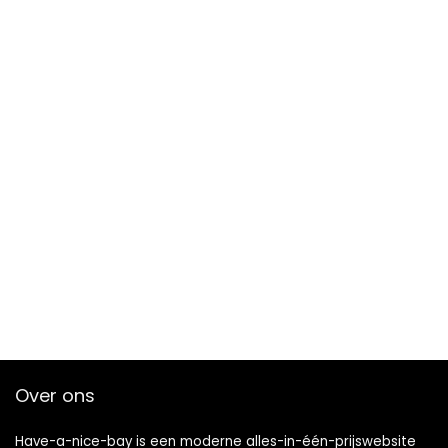
Over ons
Have-a-nice-bay is een moderne alles-in-één-prijswebsite