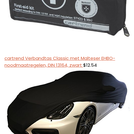
cartrend Verbandtas Classic met Malteser EHBO-
noodmaatregelen, DIN 13164, zwart
$
12.54