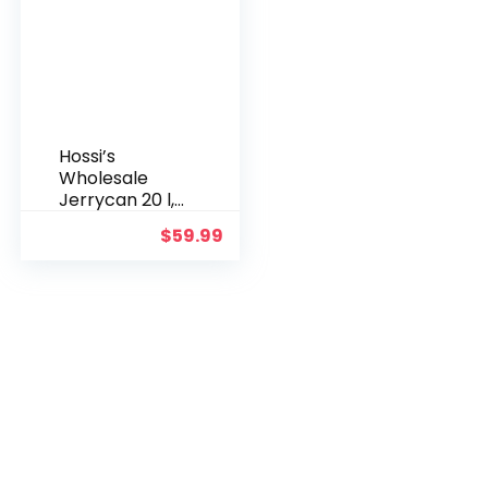
Hossi’s
Wholesale
Jerrycan 20 l,
brandstofjerry
$
59.99
can van
plaatstaal,
reservetank
olijfgroen,
benzinetank
467x166x346
mm