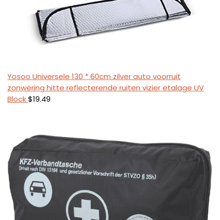
Yosoo Universele 130 * 60cm zilver auto voorruit
zonwering hitte reflecterende ruiten vizier etalage UV
Block
$
19.49