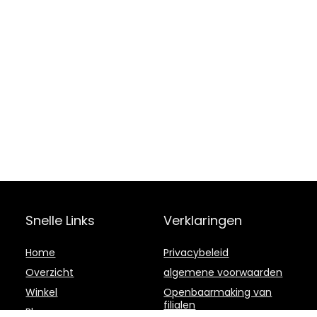
Snelle Links
Verklaringen
Home
Privacybeleid
Overzicht
algemene voorwaarden
Winkel
Openbaarmaking van
filialen
Blogs