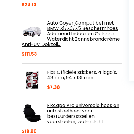
$
24.13
Auto Cover Compatibel met
BMW X1/X3/X5 Beschermhoes
Ademend Indoor en Outdoor
Waterdicht Zonnebrandcrème
Anti-UV Dekzeil…
$
111.53
Fiat Officiële stickers, 4 logo's,
48 mm, 94 x 131 mm
$
7.38
Fixcape Pro universele hoes en
autostoelhoes voor
bestuurdersstoel en
voorstoelen, waterdicht
$
19.90