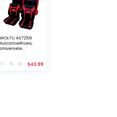
WOLTU AS7259
Autostoelhoes,
Universele
Polyester
stoelhoezen,
Supersnelle
$
43.99
Patroonstijl, Zwart
Rood