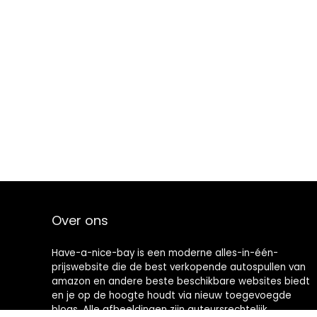
Over ons
Have-a-nice-bay is een moderne alles-in-één-
prijswebsite die de best verkopende autospullen van
amazon en andere beste beschikbare websites biedt
en je op de hoogte houdt via nieuw toegevoegde
blogs. Alle afbeeldingen zijn auteursrechtelijk