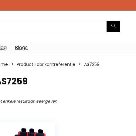
dag
Blogs
ome
Product Fabrikantreferentie
AS7259
AS7259
t enkele resultaat weergeven