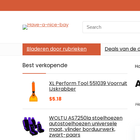
Search
for:
Bladeren door rubrieken
Deals van de 
Best verkopende
H
XL Perform Tool 551039 Voorruit
IJskrabber
$
5.18
He
WOLTU AS7250la stoelhoezen
autostoelhoezen universele
maat, vlinder borduurwerk,
zwart-paars