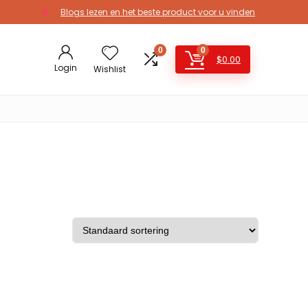
Blogs lezen en het beste product voor u vinden
0
0
$
0.00
Login
Wishlist