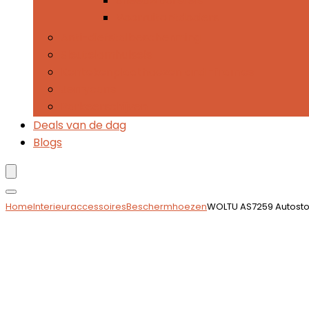
Sneeuwborstels
Voorruitontdooiers
Anti-diefstalbescherming
Sleutelomhulsels
Kentekenplaathoezen and -frames
Jerrycans
Parkeerschijven
Deals van de dag
Blogs
Home
Interieuraccessoires
Beschermhoezen
WOLTU AS7259 Autostoel