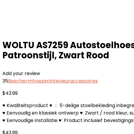
WOLTU AS7259 Autostoelhoes, 
Patroonstijl, Zwart Rood
Add your review
35
Beschermhoezen
Interieuraccessoires
$
43.99
♥ Kwaliteitsproduct ♥ ： 5-delige stoelbekleding inbegr
♥ Eenvoudig en klassiek ontwerp ♥: Zwart / rood kleur, 
♥ Eenvoudige installatie ♥: Product inclusief bevestigin
$
43.99