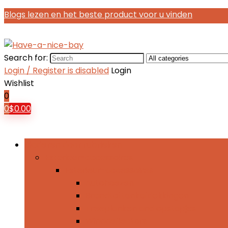
Blogs lezen en het beste product voor u vinden
Search for:
Login / Register is disabled
Login
Wishlist
0
0
$
0.00
Bladeren door rubrieken
Exterieur-accessoires
Exterieur-accessoires
Autohoezen
Brandtoftankafdekkingen
Treeplanken and opstapjes
Winddeflectors