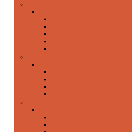
Interieuraccessoires
Interieuraccessoires
Beschermhoezen
Luchtverfrissers
Matten and vloerbedekking
Ruithendels
Zonwering
Verkeersveiligheid
Verkeersveiligheid
EHBO-sets
Fluorescerende jassen and vesten
Noodgereedschapsets
Waarschuwingsdriehoeken
Winteraccessoires
Winteraccessoires
Autowintersets
IJsschrapers