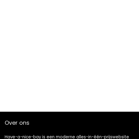
Over ons
Have-a-nice-bay is een moderne alles-in-één-prijswebsite