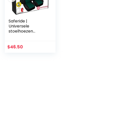
Saferide |
Universele
stoelhoezen
complete set
stoelhoes voor
auto
$
46.50
stoelbeschermer
set
beschermhoezen
autostoel…