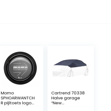
Momo
Cartrend 70338
SPHOARWANTCH
Halve garage
R pijltoets logo
“New
Polish.Anthr-
Generation”