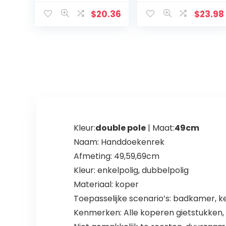
eid Slijtvaste
Voorruit
stofdichte
Bescherming
$
20.36
$
23.98
autohoes,
Ijsbescherming
uitstekende
Sneeuwbescher
afwerking Home
ming
Travel…
Hittebeschermin
g UV…
Kleur:
double pole
| Maat:
49cm
Naam: Handdoekenrek
Afmeting: 49,59,69cm
Kleur: enkelpolig, dubbelpolig
Materiaal: koper
Toepasselijke scenario’s: badkamer, 
Kenmerken: Alle koperen gietstukken, 