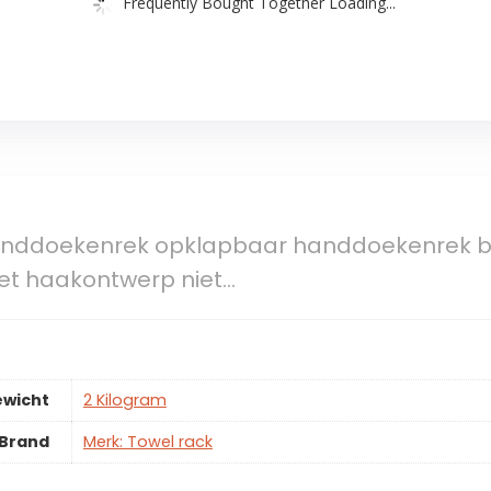
Frequently Bought Together Loading...
anddoekenrek opklapbaar handdoekenrek
t haakontwerp niet…
ewicht
2 Kilogram
Brand
Merk: Towel rack