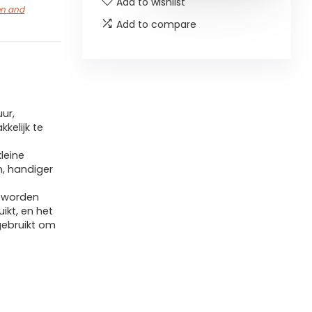
Add to wishlist
en and
Add to compare
ur,
kkelijk te
leine
, handiger
j worden
ikt, en het
ebruikt om