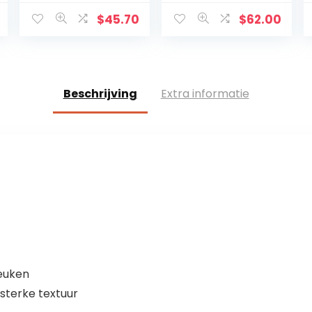
zilver,
beschermzeil,
waterdicht, zon,
volledige
$
45.70
$
62.00
wind, regen,
garage voor de
sneeuw en
auto, ademend
krassen (485 x
– autohoes L
185 x 150 cm)
Coupe
Beschrijving
Extra informatie
keuken
sterke textuur