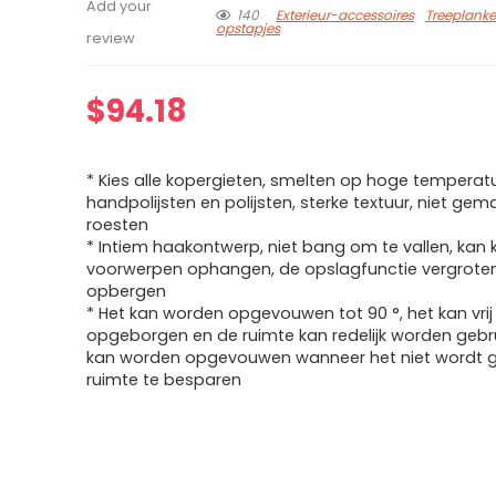
Add your
140
Exterieur-accessoires
Treeplank
opstapjes
review
$
94.18
* Kies alle kopergieten, smelten op hoge temperatu
handpolijsten en polijsten, sterke textuur, niet gema
roesten
* Intiem haakontwerp, niet bang om te vallen, kan k
voorwerpen ophangen, de opslagfunctie vergroten
opbergen
* Het kan worden opgevouwen tot 90 °, het kan vri
opgeborgen en de ruimte kan redelijk worden gebru
kan worden opgevouwen wanneer het niet wordt g
ruimte te besparen