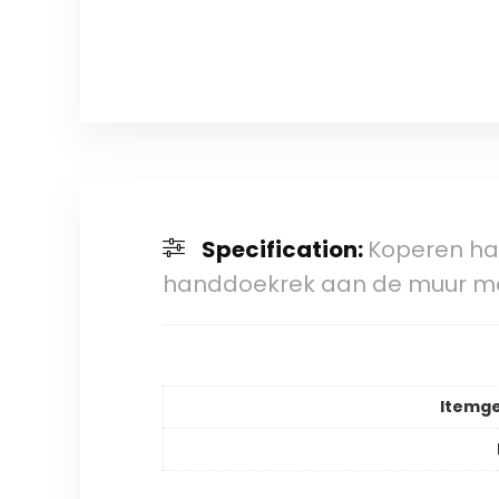
Specification:
Koperen h
handdoekrek aan de muur me
Itemg