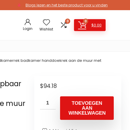
Blogs lezen en het beste product voor u vinden
0
0
$
0.00
Login
Wishlist
dkamerrek badkamer handdoekrek aan de muur met
apbaar
$
94.18
de muur
TOEVOEGEN
AAN
WINKELWAGEN