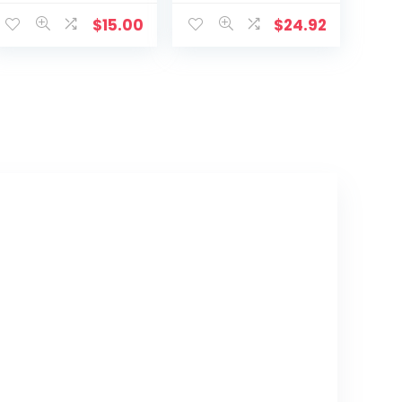
Chr.2C R
Weerbestendig,
voor VW Polo en
$
15.00
$
24.92
andere
modellen,
polyester blauw,
maat S