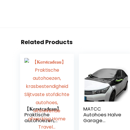
Related Products
【𝐊𝐞𝐫𝐬𝐭𝐜𝐚𝐝𝐞𝐚𝐮】
MATCC
Praktische
Autohoes Halve
autohoezen,
Garage
krasbestendigh
Autohoes Auto