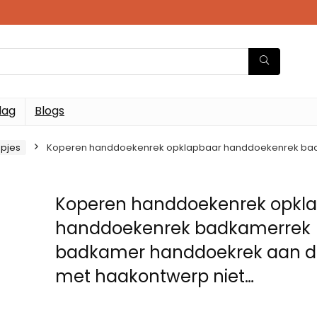
dag
Blogs
apjes
Koperen handdoekenrek opklapbaar handdoekenrek ba
Koperen handdoekenrek opkl
handdoekenrek badkamerrek
badkamer handdoekrek aan 
met haakontwerp niet…