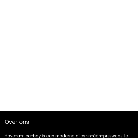
Over ons
Have-a-nice-bay is een moderne alles-in-één-prijswebsite