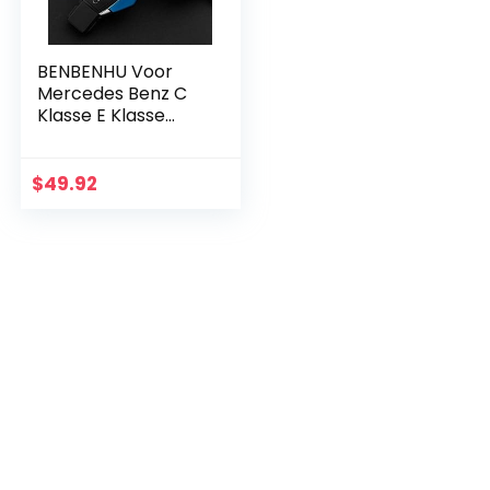
BENBENHU Voor
Mercedes Benz C
Klasse E Klasse
E260l Glk Gla Cla
Zinklegering+leer 2
3 Knoppen
$
49.92
Autosleutel
Beschermhoes…