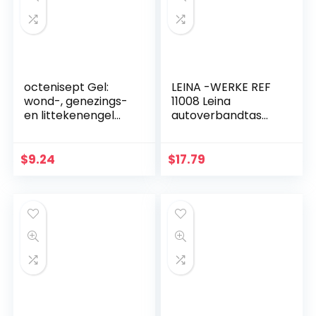
octenisept Gel:
LEINA -WERKE REF
wond-, genezings-
11008 Leina
en littekenengel
autoverbandtas
voor wonden en
Compact, inhoud
lichte
DIN 13164, rood
brandwonden,
$
9.24
$
17.79
pijnverlichtend,
hydraterend, 20…