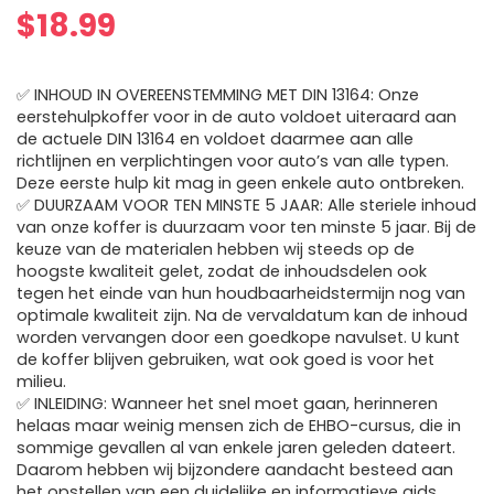
$
18.99
✅ INHOUD IN OVEREENSTEMMING MET DIN 13164: Onze
eerstehulpkoffer voor in de auto voldoet uiteraard aan
de actuele DIN 13164 en voldoet daarmee aan alle
richtlijnen en verplichtingen voor auto’s van alle typen.
Deze eerste hulp kit mag in geen enkele auto ontbreken.
✅ DUURZAAM VOOR TEN MINSTE 5 JAAR: Alle steriele inhoud
van onze koffer is duurzaam voor ten minste 5 jaar. Bij de
keuze van de materialen hebben wij steeds op de
hoogste kwaliteit gelet, zodat de inhoudsdelen ook
tegen het einde van hun houdbaarheidstermijn nog van
optimale kwaliteit zijn. Na de vervaldatum kan de inhoud
worden vervangen door een goedkope navulset. U kunt
de koffer blijven gebruiken, wat ook goed is voor het
milieu.
✅ INLEIDING: Wanneer het snel moet gaan, herinneren
helaas maar weinig mensen zich de EHBO-cursus, die in
sommige gevallen al van enkele jaren geleden dateert.
Daarom hebben wij bijzondere aandacht besteed aan
het opstellen van een duidelijke en informatieve gids.