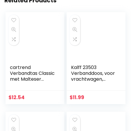
Related Products
cartrend
Kalff 23503
Verbandtas Classic
Verbanddoos, voor
met Malteser
vrachtwagen,
EHBO-
motorfiets, auto,
noodmaatregelen,
quad, SUV, camper,
DIN 13164, zwart
90 x 218 x 110 mm (l
$
12.54
$
11.99
x b x h)