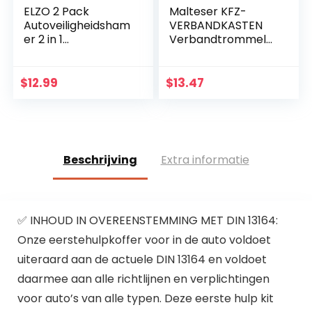
ELZO 2 Pack
Malteser KFZ-
Autoveiligheidsham
VERBANDKASTEN
er 2 in 1
Verbandtrommel
Vluchtweggereeds
(b x h x d) 26 x 8 x
chap Raambreker
17 cm
en Gordelsnijder
$
12.99
$
13.47
Reddingsset met
Survival-fluit…
Beschrijving
Extra informatie
✅ INHOUD IN OVEREENSTEMMING MET DIN 13164:
Onze eerstehulpkoffer voor in de auto voldoet
uiteraard aan de actuele DIN 13164 en voldoet
daarmee aan alle richtlijnen en verplichtingen
voor auto’s van alle typen. Deze eerste hulp kit