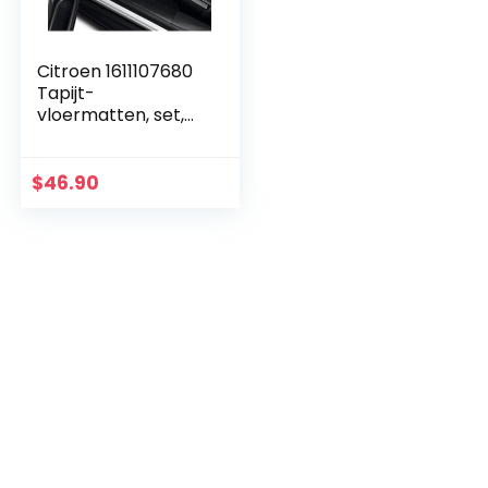
Citroen 1611107680
Tapijt-
vloermatten, set,
originele
onderdelen,
compatibiliteit met
$
46.90
linkshandige
gebruikers niet…