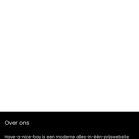
Over ons
Have-a-nice-bay is een moderne alles-in-één-prijswebsite