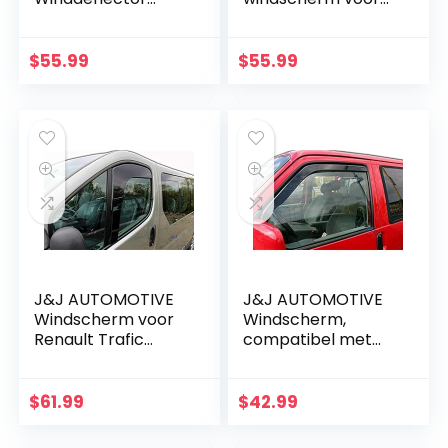
windscherm
RAV4 RAV-4 2012-
geschikt voor
2017 4 stuks
Panda 2003-2012
$
55.99
$
55.99
4-delige set, zwart,
rook,
aerodynamica…
J&J AUTOMOTIVE
J&J AUTOMOTIVE
Windscherm voor
Windscherm,
Renault Trafic
compatibel met
2001-2011, 2 stuks
CarAWELLE/Transp
orter /T4 1990-
2003, 2 stuks
$
61.99
$
42.99