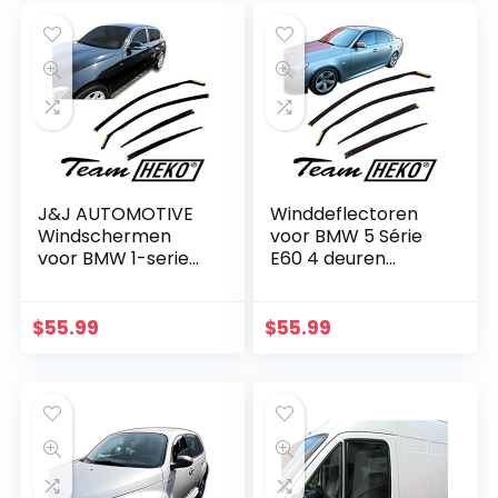
J&J AUTOMOTIVE
Winddeflectoren
Windschermen
voor BMW 5 Série
voor BMW 1-serie
E60 4 deuren
F20 5-deurs 2011-
Limousine 2004-
2019, 4-delig
2010 4 stukken
$
55.99
$
55.99