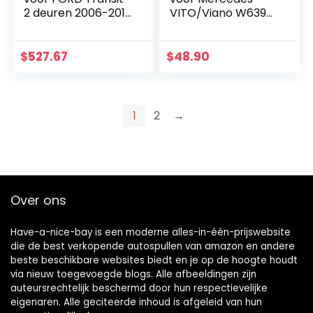
2 deuren 2006-2013
VITO/Viano W639
2 stukken
2003-2014 2
stukken
$
527.67
$
48.90
1
2
→
Over ons
Have-a-nice-bay is een moderne alles-in-één-prijswebsite
die de best verkopende autospullen van amazon en andere
beste beschikbare websites biedt en je op de hoogte houdt
via nieuw toegevoegde blogs. Alle afbeeldingen zijn
auteursrechtelijk beschermd door hun respectievelijke
eigenaren. Alle geciteerde inhoud is afgeleid van hun