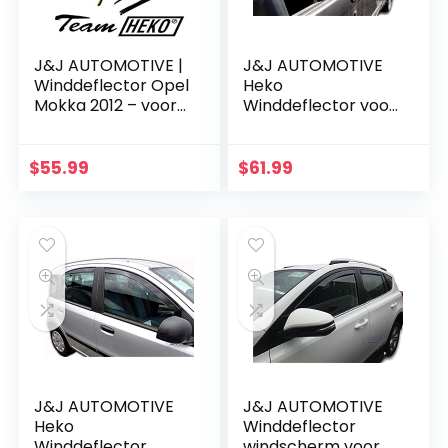
J&J AUTOMOTIVE |
J&J AUTOMOTIVE
Winddeflector Opel
Heko
Mokka 2012 – voor
Winddeflector voor
4 stuks
Transit Custom
2012-UP 2-delige
set, zwart, rook,
$
55.99
$
61.99
aerodynamica,
eenvoudige…
J&J AUTOMOTIVE
J&J AUTOMOTIVE
Heko
Winddeflector
Winddeflector
windscherm voor