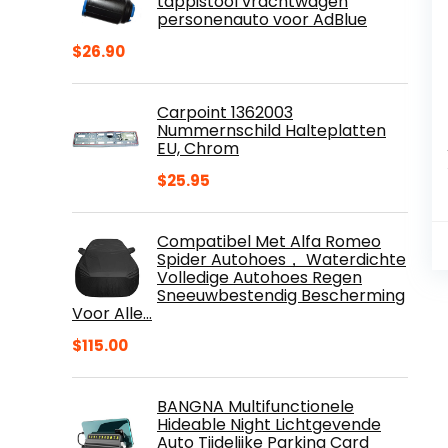
tappistool vrachtwagen
personenauto voor AdBlue
$
26.90
Carpoint 1362003
Nummernschild Halteplatten
EU, Chrom
$
25.95
Compatibel Met Alfa Romeo
Spider Autohoes， Waterdichte
Volledige Autohoes Regen
Sneeuwbestendig Bescherming
Voor Alle…
$
115.00
BANGNA Multifunctionele
Hideable Night Lichtgevende
Auto Tijdelijke Parking Card