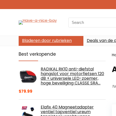
Search
for:
Bladeren door rubrieken
Deals van de 
Best verkopende
H
RADIKAL RK10 anti-diefstal
hangslot voor motorfietsen 120
dB + universele LED-zoemer,
hoge beveiliging CLASSE SRA…
To
$
79.99
Elafix 40 Magneetadapter
ventiel tapventiel ureum