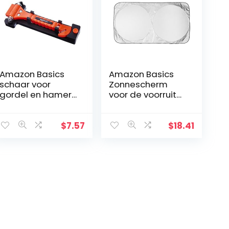
Amazon Basics
Amazon Basics
schaar voor
Zonnescherm
gordel en hamer
voor de voorruit
voor ramen voor
van de auto
noodgevallen
Extragroß
$
7.57
$
18.41