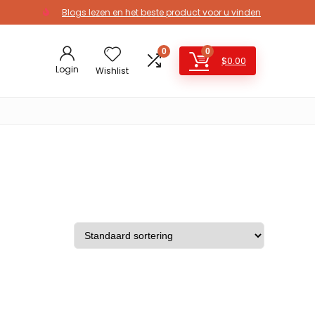
Blogs lezen en het beste product voor u vinden
0
0
$
0.00
Login
Wishlist