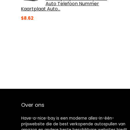
Auto Telefoon Nummer
Kaartplaat Auto…
$
8.62
Over ons
Have-a-nice-bay is een moderne alles-in-één-
prijswebsite die de best verkopende autospullen van
amazon en andere beste beschikbare websites biedt