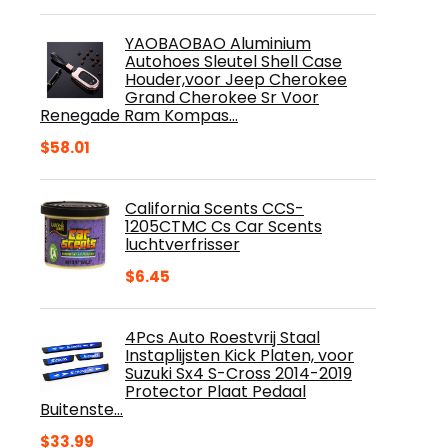
$16.09
tot
YAOBAOBAO Aluminium
$47.09
Autohoes Sleutel Shell Case
Houder,voor Jeep Cherokee
Grand Cherokee Sr Voor
Renegade Ram Kompas…
$
58.01
California Scents CCS-
1205CTMC Cs Car Scents
luchtverfrisser
$
6.45
4Pcs Auto Roestvrij Staal
Instaplijsten Kick Platen, voor
Suzuki Sx4 S-Cross 2014-2019
Protector Plaat Pedaal
Buitenste…
$
33.99