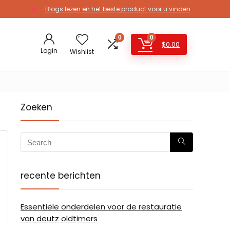
Blogs lezen en het beste product voor u vinden
0
0
$
0.00
Login
Wishlist
Zoeken
recente berichten
Essentiële onderdelen voor de restauratie
van deutz oldtimers