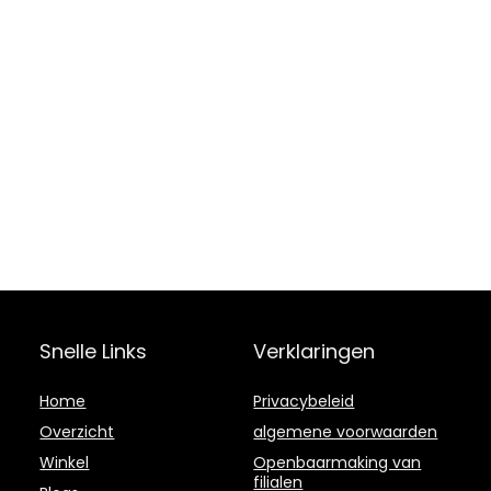
Snelle Links
Verklaringen
Home
Privacybeleid
Overzicht
algemene voorwaarden
Winkel
Openbaarmaking van
filialen