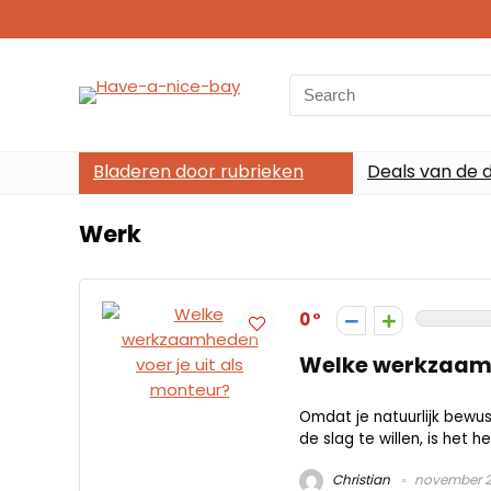
Search
for:
Bladeren door rubrieken
Deals van de 
Werk
0
Welke werkzaamh
Omdat je natuurlijk bewust
de slag te willen, is het h
Christian
november 2