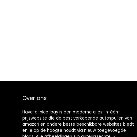
Over ons
Have-a-nice-bay is een moderne alles-in-één-
prijswebsite die de best verkopende autospullen van
amazon en andere beste beschikbare websites biedt
en je op de hoogte houdt via nieuw toegevoegde
blogs. Alle afbeeldingen zijn auteursrechtelijk