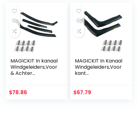
MAGICKIT In kanaal
MAGICKIT In Kanaal
Windgeleiders,Voor
Windgeleiders,Voor
& Achter
kant
Raamgeleiders met
Raamgeleiders met
Winddeflector
Winddeflector
Clips, AcrylAutoruit
Clips,Autoruit
$
78.86
$
67.79
Regenwachten
regenwachten
Auto…
Compatibel voor…