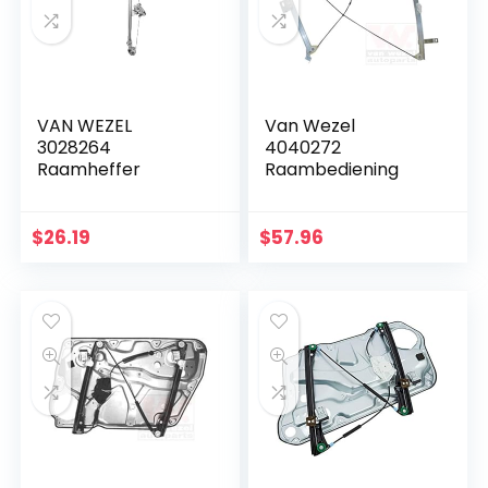
VAN WEZEL
Van Wezel
3028264
4040272
Raamheffer
Raambediening
$
26.19
$
57.96