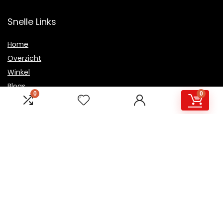
Snelle Links
Home
Overzicht
Winkel
Blogs
0
0
Onze webshops
Adverteren
Verklaringen
Privacybeleid
algemene voorwaarden
Openbaarmaking van filialen