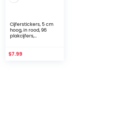
Cijferstickers, 5 cm
hoog, in rood, 96
plakcijfers,
zelfklevende cijfers
en cijfers 0-9,
ideaal voor buiten,
$
7.99
want water…