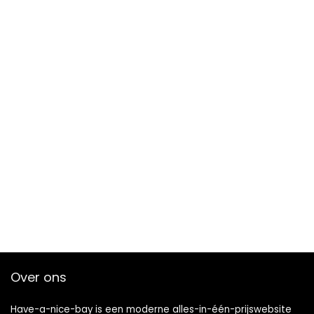
Over ons
Have-a-nice-bay is een moderne alles-in-één-prijswebsite