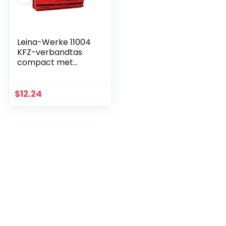
Leina-Werke 11004
KFZ-verbandtas
compact met
klittenband,
rood/zwart
$
12.24