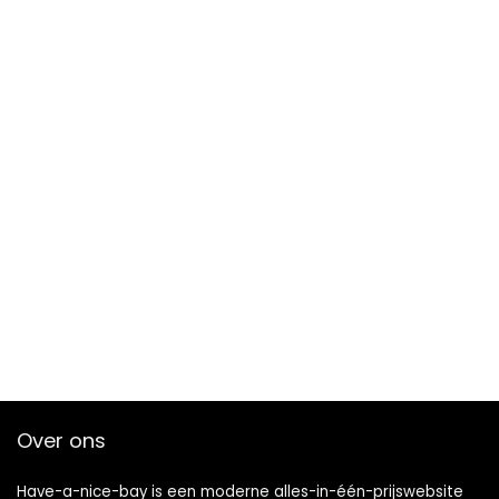
Over ons
Have-a-nice-bay is een moderne alles-in-één-prijswebsite