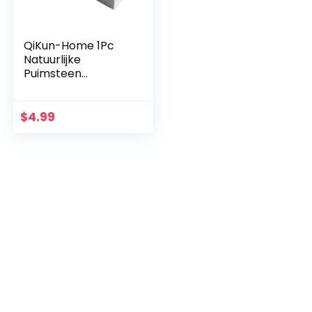
QiKun-Home 1Pc
Natuurlijke
Puimsteen
Toiletten Borstel
Snelle Reiniging
Steenreiniger Met
$
4.99
Lange Handvat
Voor Toiletten…