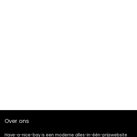
Over ons
Have-a-nice-bay is een moderne alles-in-één-prijswebsite