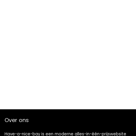
Over ons
Have-a-nice-bay is een moderne alles-in-één-prijswebsite