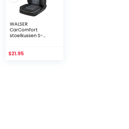
WALSER
CarComfort
stoelkussen S-
Race, universeel
stoelkussen en
zitonderlegger,
$
21.95
stoelbeschermer
voor
personenautos en…