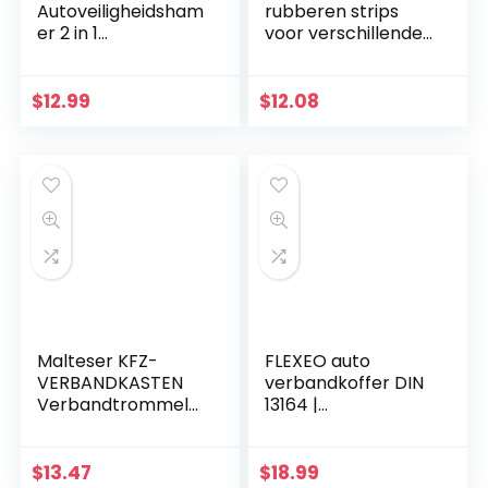
Autoveiligheidsham
rubberen strips
er 2 in 1
voor verschillende
Vluchtweggereeds
doeleinden.
chap Raambreker
en Gordelsnijder
$
12.99
$
12.08
Reddingsset met
Survival-fluit…
Malteser KFZ-
FLEXEO auto
VERBANDKASTEN
verbandkoffer DIN
Verbandtrommel
13164 |
(b x h x d) 26 x 8 x
verbandkoffer auto
17 cm
| verbandkoffer
auto |
$
13.47
$
18.99