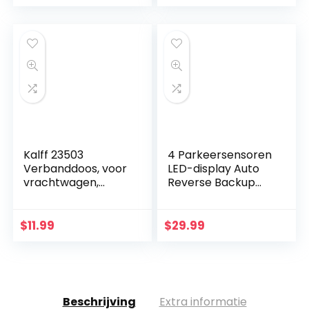
verbandkoffer auto
| motorfiets…
Kalff 23503
4 Parkeersensoren
Verbanddoos, voor
LED-display Auto
vrachtwagen,
Reverse Backup
motorfiets, auto,
System Kit, voor
quad, SUV, camper,
SUV, Bestelwagen,
90 x 218 x 110 mm (l
Kleine En
$
11.99
$
29.99
x b x h)
Middelgrote MPV
Beschrijving
Extra informatie