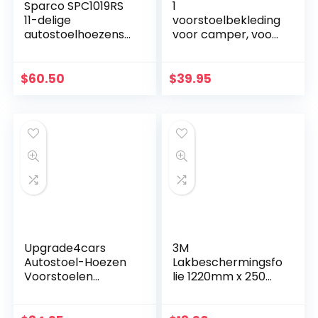
Sparco SPC1019RS
1
11-delige
voorstoelbekleding
autostoelhoezense
voor camper, voor
t, S-Line Corsa,
Sprinter Duo
rood
Independent Merc.
Sprinter 316 CDi 163
$
60.50
$
39.95
PS, 4×4 (2019) (), 1
stuks…
Upgrade4cars
3M
Autostoel-Hoezen
Lakbeschermingsfo
Voorstoelen
lie 1220mm x 250
Universeel Zwart
mm – zwart –
Grijs | Universele
gravelbestendige