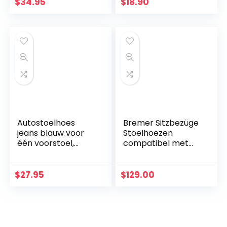
Autostoel-Hoes
film
$
34.95
$
18.90
voor
Bestuurdersstoel
en…
Autostoelhoes
Bremer Sitzbezüge
jeans blauw voor
Stoelhoezen
één voorstoel,
compatibel met
slipcover
camper Fiat
universele
Ducato type 250,
pasvorm,
voor bestuurder en
$
27.95
$
129.00
autostoelhoes
passagiers,
47024
WPL409, hoes…