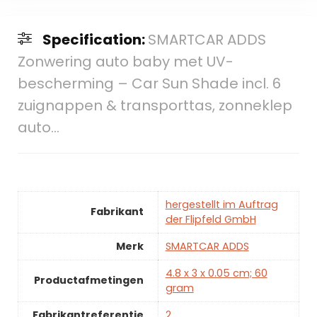
Specification:
SMARTCAR ADDS
Zonwering auto baby met UV-
bescherming – Car Sun Shade incl. 6
zuignappen & transporttas, zonneklep
auto…
hergestellt im Auftrag
Fabrikant
der Flipfeld GmbH
Merk
SMARTCAR ADDS
4.8 x 3 x 0.05 cm; 60
Productafmetingen
gram
Fabrikantreferentie
2