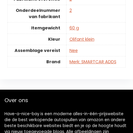
Onderdeelnummer
2
van fabrikant
Itemgewicht
60 g
Kleur
Olifant klein
Assemblage vereist
Nee
Brand
Merk: SMARTCAR ADDS
Over ons
Have-a-nice-bay is een moderne alles-in-één-prijswebsite
die de best verkopende autospullen van amazon en andere
beste beschikbare websites biedt en je op de hoogte houdt
via nieuw toegevoegde blogs. Alle afbeeldingen zijn