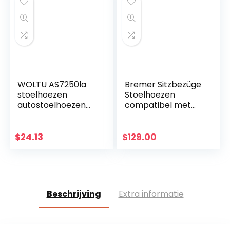
WOLTU AS7250la
Bremer Sitzbezüge
stoelhoezen
Stoelhoezen
autostoelhoezen
compatibel met
universele maat,
camper Fiat
vlinder
Ducato type 250,
borduurwerk,
voor bestuurder en
$
24.13
$
129.00
zwart-paars
passagiers,
WPL405, hoes…
Beschrijving
Extra informatie