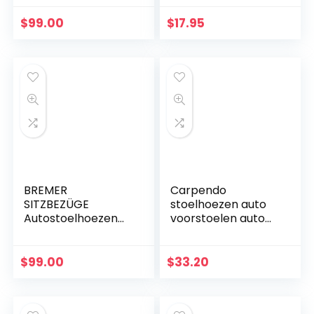
camper Ducato
voor hoofdsteun
bestuurder en
13562
$
99.00
$
17.95
passagiers 819
beschermhoezens
et in…
BREMER
Carpendo
SITZBEZÜGE
stoelhoezen auto
Autostoelhoezen
voorstoelen auto
compatibel met
stoelhoezen
Nissan Qashqai 1 J10
vooraan
bestuurder en
donkergrijs-grijs
$
99.00
$
33.20
passagiersset
met airbag
vanaf 2006-2013…
systeem –
Elegance P1…