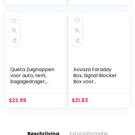
ingangssysteem
zonder sleutel 2
Queta Zuignappen
Aovaza Faraday
voor auto, tent,
Box, Signal Blocker
bagagedrager,
Box voor
tapijt, spanner, 4
autosleutels, Anti-
stuks, met 8 S-
diefstal sleutelkluis,
haken,
Sleutelhanger
$
22.99
$
21.83
multifunctioneel,
lederen
anker…
sleutelloze…
Beschrijving
Extra informatie