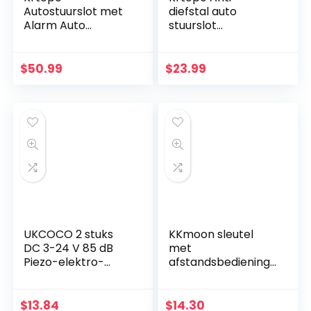
Autostuurslot met
diefstal auto
Alarm Auto
stuurslot
Antidiefstal
Intrekbaar
Vergrendelingssleu
veiligheidsslot
tels Beveiliging T-
$
50.99
$
23.99
slot Zwart
UKCOCO 2 stuks
KKmoon sleutel
DC 3-24 V 85 dB
met
Piezo-elektro-
afstandsbediening
alarm, incl. kabel
voor centrale
vergrendeling,
universeel
$
13.84
$
14.30