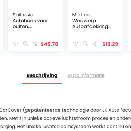
Sailnovo
Mintice
Autohoes voor
Wegwerp
buiten,
Autoafdekking
waterdicht,
Duidelijk Plastic
zilver,
Autohoes
waterdicht, zon,
Waterdicht
$
45.70
$
15.29
wind, regen,
Sneeuw Stof
sneeuw en
Regenbestendig
krassen (485 x
Volledige
185 x 150 cm)
Garage…
Beschrijving
Extra informatie
CarCover (gepatenteerde technologie door LK Auto factor
den. Met zijn unieke actieve luchtstroom proces en ande
rzorging. Het unieke luchtstroomsysteem werkt continu o