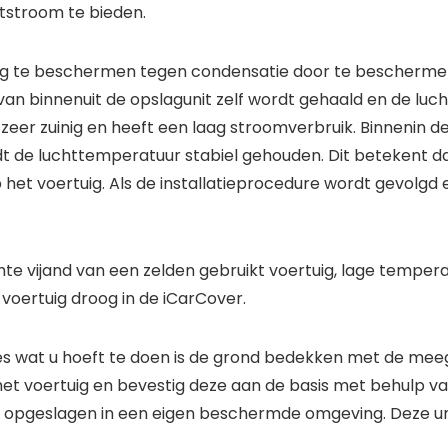
tstroom te bieden.
uig te beschermen tegen condensatie door te bescherme
t van binnenuit de opslagunit zelf wordt gehaald en de luc
 zeer zuinig en heeft een laag stroomverbruik. Binnenin
 de luchttemperatuur stabiel gehouden. Dit betekent da
t voertuig. Als de installatieprocedure wordt gevolgd en
te vijand van een zelden gebruikt voertuig, lage tempera
 voertuig droog in de iCarCover.
lles wat u hoeft te doen is de grond bedekken met de me
t voertuig en bevestig deze aan de basis met behulp van 
ig opgeslagen in een eigen beschermde omgeving. Deze uni