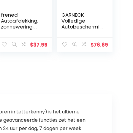
freneci
GARNECK
Autoafdekking,
Volledige
zonnewering,
Autobeschermin
weerbestendig,
gshoes
volledige
Krasbestendige
garage,
Autohoezen
$
37.99
$
76.69
afdekzeil,
Autohoezen
beschermhoes,
Voor Alle
autocover,
Weersomstandi
universeel…
gheden
Aluminiumfolie…
en in Letterkenny) is het ultieme
re geavanceerde functies zet het een
m 24 uur per dag, 7 dagen per week