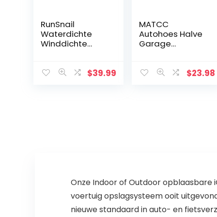
RunSnail
MATCC
Waterdichte
Autohoes Halve
Winddichte
Garage
Vorst Autohoes,
Autohoes Auto
Anti UV Half
Voorruit
Dikke Autohoes
Bescherming
$
39.99
$
23.98
Met
Ijsbescherming
Reflecterende
Sneeuwbescher
Strepen, UV-
ming
bescherming…
Hittebeschermin
g UV…
Onze Indoor of Outdoor opblaasbare i
voertuig opslagsysteem ooit uitgevon
nieuwe standaard in auto- en fietsve