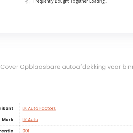
Frequently Bought Together Loading...
rCover Opblaasbare autoafdekking voor binn
rikant
LK Auto Factors
Merk
LK Auto
rentie
001