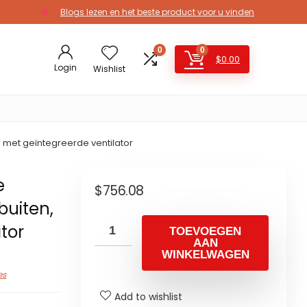
Blogs lezen en het beste product voor u vinden
0
0
$
0.00
Login
Wishlist
 met geïntegreerde ventilator
e
$
756.08
buiten,
tor
TOEVOEGEN
AAN
WINKELWAGEN
es
Add to wishlist