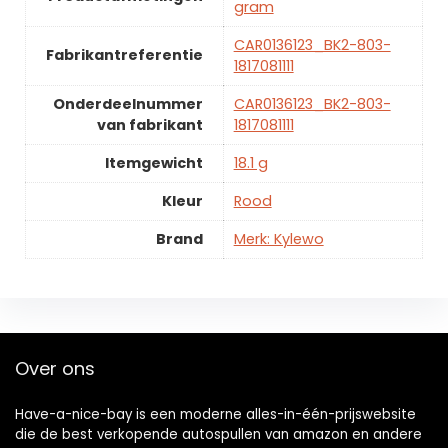
gram
CAR0136123_BK2-803-
Fabrikantreferentie
1817081111
Onderdeelnummer
CAR0136123_BK2-803-
van fabrikant
1817081111
Itemgewicht
18.1 g
Kleur
Rood
Brand
Merk: Kylewo
Over ons
Have-a-nice-bay is een moderne alles-in-één-prijswebsite
die de best verkopende autospullen van amazon en andere