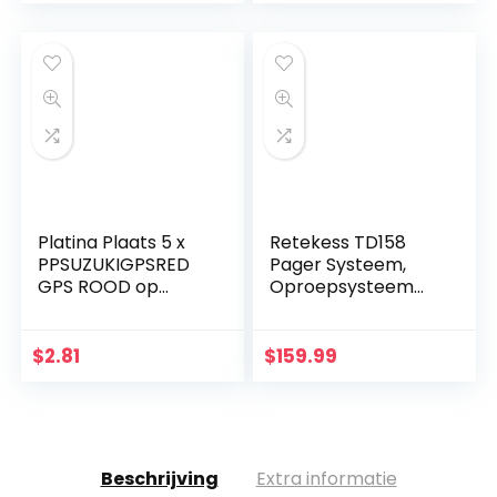
Platina Plaats 5 x
Retekess TD158
PPSUZUKIGPSRED
Pager Systeem,
GPS ROOD op
Oproepsysteem
CLEAR Tracking
Restaurant LED buis
Device Beveiliging
pieper Draadloos
WINDOW Stickers
Mini Restaurant
$
2.81
$
159.99
87x30mm-Auto,
Pager
Van Alarm…
Touchscreen…
Beschrijving
Extra informatie