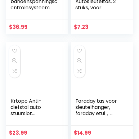
bandenspanningsc
Autosleuteltas, 2
ontrolesysteem
stuks, voor
22-87 Psi Montage
autosleutels,
op voorruit met 4
sleutelloze
externe sensoren
registratie van fob
$
36.99
$
7.23
Autoband Real…
guard en
signaalblokkering
Krtopo Anti-
Faraday tas voor
diefstal auto
sleutelhanger,
stuurslot
faraday etui，
Intrekbaar
autosleutel signaal
veiligheidsslot
blocker
$
23.99
$
14.99