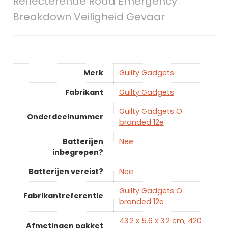
Reflecterende Road Emergency
Breakdown Veiligheid Gevaar
Merk
Guilty Gadgets
Fabrikant
Guilty Gadgets
Guilty Gadgets O
Onderdeelnummer
branded 12e
Batterijen
Nee
inbegrepen?
Batterijen vereist?
Nee
Guilty Gadgets O
Fabrikantreferentie
branded 12e
43.2 x 5.6 x 3.2 cm; 420
Afmetingen pakket