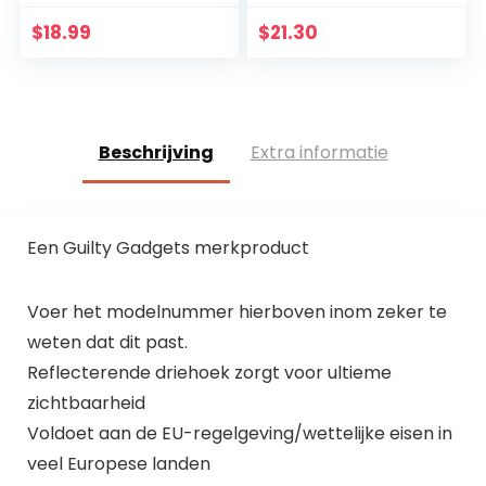
| verbandkoffer
gevarendriehoek,
auto |
verbandstofvulling
$
18.99
$
21.30
verbandkoffer auto
en veiligheidsvest,
| motorfiets…
rood
Beschrijving
Extra informatie
Een Guilty Gadgets merkproduct
Voer het modelnummer hierboven inom zeker te
weten dat dit past.
Reflecterende driehoek zorgt voor ultieme
zichtbaarheid
Voldoet aan de EU-regelgeving/wettelijke eisen in
veel Europese landen