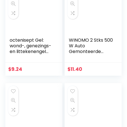
octenisept Gel:
WINOMO 2 Stks 500
wond-, genezings-
W Auto
en littekenengel
Gemonteerde
voor wonden en
Luidspreker Auto
lichte
Audio Box Auto
brandwonden,
Luidspreker
$
9.24
$
11.40
pijnverlichtend,
Voertuig Voice Box
hydraterend, 20…
Outdoor…