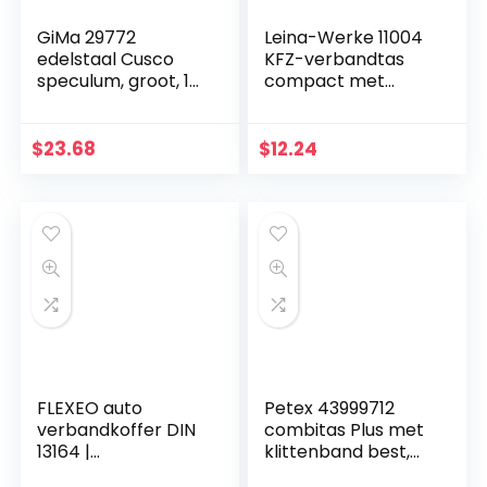
GiMa 29772
Leina-Werke 11004
edelstaal Cusco
KFZ-verbandtas
speculum, groot, 1
compact met
stuk
klittenband,
rood/zwart
$
23.68
$
12.24
FLEXEO auto
Petex 43999712
verbandkoffer DIN
combitas Plus met
13164 |
klittenband best,
verbandkoffer auto
Euro-