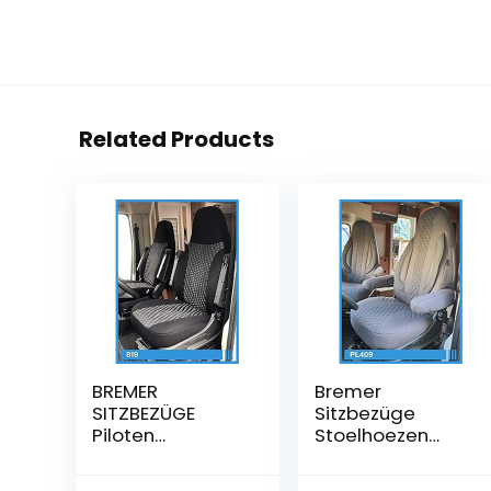
Related Products
BREMER
Bremer
SITZBEZÜGE
Sitzbezüge
Piloten
Stoelhoezen
stoelhoezenset
compatibel met
compatibel met
camper Fiat