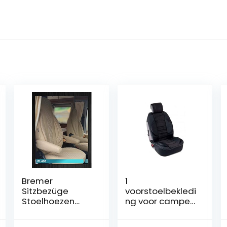
Bremer
1
Sitzbezüge
voorstoelbekledi
Stoelhoezen
ng voor camper,
compatibel met
voor Sprinter
camper Fiat
Duo