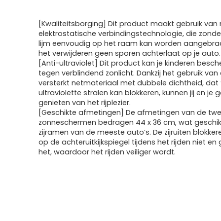
[Kwaliteitsborging] Dit product maakt gebruik va
elektrostatische verbindingstechnologie, die zonde
lijm eenvoudig op het raam kan worden aangebra
het verwijderen geen sporen achterlaat op je auto.
[Anti-ultraviolet] Dit product kan je kinderen besc
tegen verblindend zonlicht. Dankzij het gebruik van
versterkt netmateriaal met dubbele dichtheid, da
ultraviolette stralen kan blokkeren, kunnen jij en je g
genieten van het rijplezier.
[Geschikte afmetingen] De afmetingen van de tw
zonneschermen bedragen 44 x 36 cm, wat geschikt
zijramen van de meeste auto’s. De zijruiten blokkere
op de achteruitkijkspiegel tijdens het rijden niet en
het, waardoor het rijden veiliger wordt.