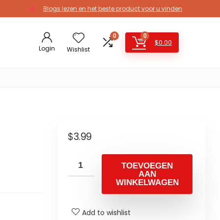
Blogs lezen en het beste product voor u vinden
0
0
$
0.00
Login
Wishlist
$
3.99
TOEVOEGEN
AAN
WINKELWAGEN
Add to wishlist