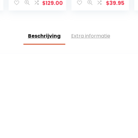
Ducato type
Independent
0
$
129.00
$
39.95
250, voor
Merc. Sprinter
bestuurder en
316 CDi 163 PS,
passagiers,
4×4 (2019) (), 1
WPL405, hoes…
stuks…
Beschrijving
Extra informatie