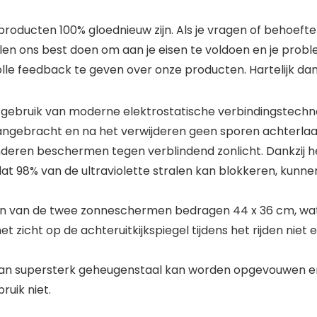
roducten 100% gloednieuw zijn. Als je vragen of behoef
len ons best doen om aan je eisen te voldoen en je proble
olle feedback te geven over onze producten. Hartelijk dan
 gebruik van moderne elektrostatische verbindingstechnol
gebracht en na het verwijderen geen sporen achterlaat
kinderen beschermen tegen verblindend zonlicht. Dankzij 
t 98% van de ultraviolette stralen kan blokkeren, kunnen 
n van de twee zonneschermen bedragen 44 x 36 cm, wat g
et zicht op de achteruitkijkspiegel tijdens het rijden niet
van supersterk geheugenstaal kan worden opgevouwen en
ruik niet.