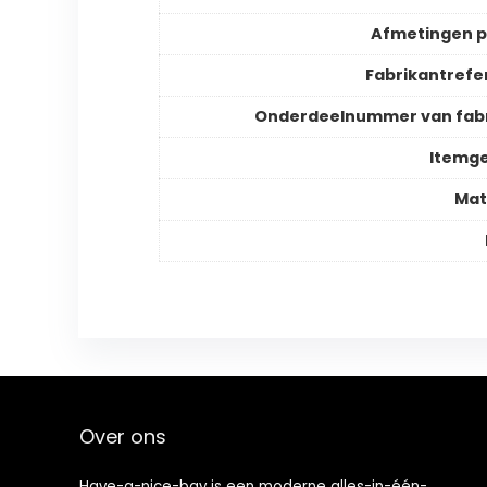
Afmetingen 
Fabrikantrefe
Onderdeelnummer van fab
Itemg
Mat
Over ons
Have-a-nice-bay is een moderne alles-in-één-