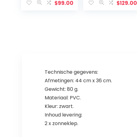
camper Ducato
Ducato type
$
99.00
$
129.0
bestuurder en
250, voor
passagiers 819
bestuurder en
beschermhoeze
passagiers,
nset in…
WPL409, hoes…
Technische gegevens:
Afmetingen: 44 cm x 36 cm.
Gewicht: 80 g.
Materiaal: PVC.
Kleur: zwart.
Inhoud levering:
2 x zonneklep.