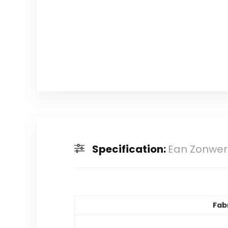
Specification:
Ean Zonweri
Fab