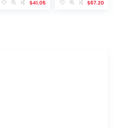
n transporter
$
41.05
$
67.20
stoelbekleding
beschermhoeze
n auto
bekleding…