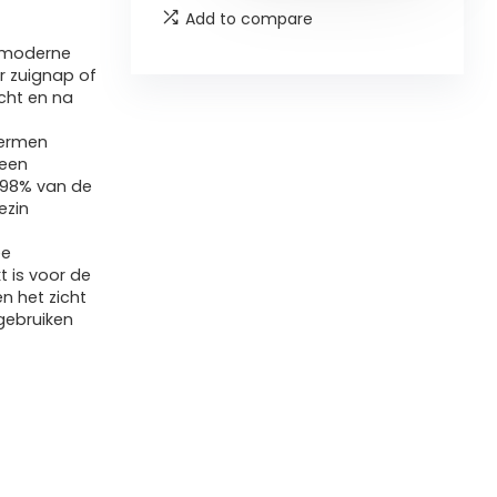
Add to compare
n moderne
r zuignap of
cht en na
hermen
 een
t 98% van de
ezin
ee
 is voor de
n het zicht
 gebruiken