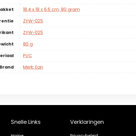
pakket
18.4 x 18 x 6.6 cm; 80 gram
rentie
ZYW-025
rikant
ZYW-025
ewicht
80 g
eriaal
PVC
Brand
Merk: Ean
Snelle Links
Verklaringen
Home
Privacybeleid