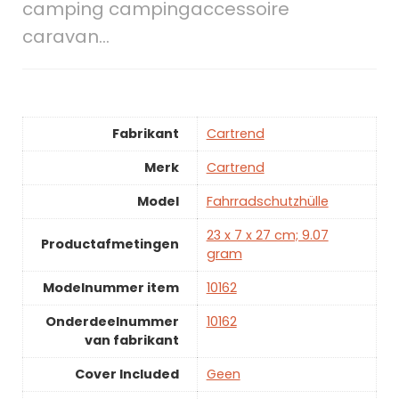
camping campingaccessoire
caravan…
Fabrikant
Cartrend
Merk
Cartrend
Model
Fahrradschutzhülle
23 x 7 x 27 cm; 9.07
Productafmetingen
gram
Modelnummer item
10162
Onderdeelnummer
10162
van fabrikant
Cover Included
Geen