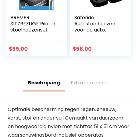
BREMER
Saferide
SITZBEZÜGE Piloten
Autostoelhoezen
stoelhoezenset
voor de auto,
compatibel met
universeel,
camper Ducato
kunstleer, grijs,
bestuurder en
geschikt voor
$
99.00
$
58.00
passagiers 819
airbag, voor
beschermhoezens
voorstoelen en…
et in…
Beschrijving
Extra informatie
Optimale bescherming tegen regen, sneeuw,
vorst, stof en ander vuil Gemaakt van duurzaam
en hoogwaardig nylon met zichttas 51 x 51 cm voor
waarschuwingsbord inclusief opbergtas