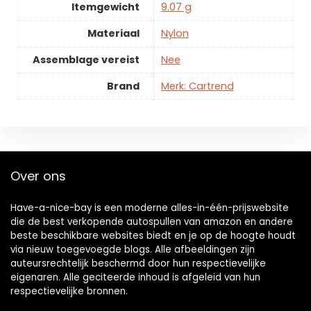
Itemgewicht
9.07 g
Materiaal
Nylon
Assemblage vereist
Nee
Brand
Merk: Cartrend
Over ons
Have-a-nice-bay is een moderne alles-in-één-prijswebsite
die de best verkopende autospullen van amazon en andere
beste beschikbare websites biedt en je op de hoogte houdt
via nieuw toegevoegde blogs. Alle afbeeldingen zijn
auteursrechtelijk beschermd door hun respectievelijke
eigenaren. Alle geciteerde inhoud is afgeleid van hun
respectievelijke bronnen.