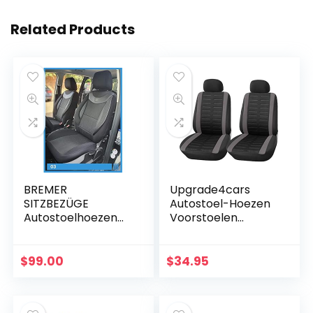
Related Products
BREMER
Upgrade4cars
SITZBEZÜGE
Autostoel-Hoezen
Autostoelhoezen
Voorstoelen
compatibel met
Universeel Zwart
Nissan Qashqai 1 J10
Grijs | Universele
bestuurder en
Autostoel-Hoes
$
99.00
$
34.95
passagiersset
voor
vanaf 2006-2013…
Bestuurdersstoel
en…