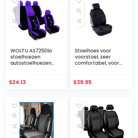
WOLTU AS7250la
Stoelhoes voor
stoelhoezen
voorstoel, zeer
autostoelhoezen
comfortabel, voor
universele maat,
Boxer LKW
vlinder
(2002/04-2017/12),
borduurwerk,
1 stuks, zwart
$
24.13
$
39.95
zwart-paars