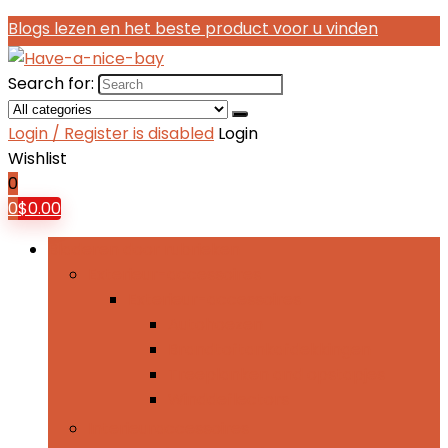
Blogs lezen en het beste product voor u vinden
Search for:
Login / Register is disabled
Login
Wishlist
0
0
$
0.00
Bladeren door rubrieken
Exterieur-accessoires
Exterieur-accessoires
Autohoezen
Brandtoftankafdekkingen
Treeplanken and opstapjes
Winddeflectors
Interieuraccessoires