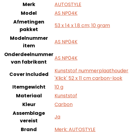
Merk
AUTOSTYLE
Model
AS NP04K
Afmetingen
53 x 14 x 1.8 cm; 10 gram
pakket
Modelnummer
AS NP04K
item
Onderdeelnummer
AS NP04K
van fabrikant
Kunststof nummerplaathouder
Cover Included
'Klick' 52 x 11 cm carbon-look
Itemgewicht
10 g
Materiaal
Kunststof
Kleur
Carbon
Assemblage
Ja
vereist
Brand
Merk: AUTOSTYLE