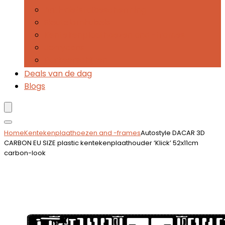
Anti-diefstalbescherming
Sleutelomhulsels
Kentekenplaathoezen and -frames
Jerrycans
Parkeerschijven
Deals van de dag
Blogs
Home
Kentekenplaathoezen and -frames
Autostyle DACAR 3D
CARBON EU SIZE plastic kentekenplaathouder ‘Klick’ 52x11cm
carbon-look