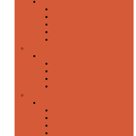
Interieuraccessoires
Beschermhoezen
Luchtverfrissers
Matten and vloerbedekking
Ruithendels
Zonwering
Verkeersveiligheid
Verkeersveiligheid
EHBO-sets
Fluorescerende jassen and vesten
Noodgereedschapsets
Waarschuwingsdriehoeken
Winteraccessoires
Winteraccessoires
Autowintersets
IJsschrapers
Sneeuwborstels
Voorruitontdooiers