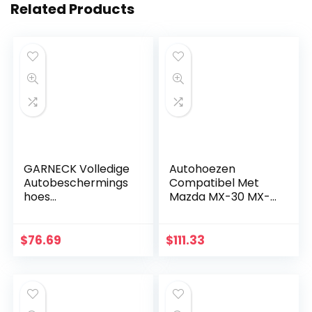
Related Products
GARNECK Volledige
Autohoezen
Autobeschermings
Compatibel Met
hoes
Mazda MX-30 MX-3
Krasbestendige
MX-5 MX-6 Car
Autohoezen
Cover Ingebouwde
Autohoezen Voor
Katoen 100%
$
76.69
$
111.33
Alle
Waterdicht,
Weersomstandighe
Sneeuw Hagel
den
Vorst…
Aluminiumfolie…