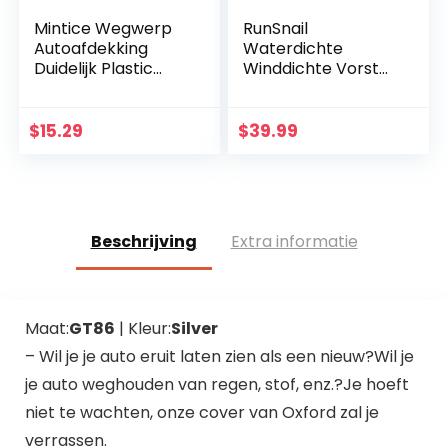
Mintice Wegwerp
RunSnail
Autoafdekking
Waterdichte
Duidelijk Plastic
Winddichte Vorst
Autohoes
Autohoes, Anti UV
Waterdicht Sneeuw
Half Dikke
Stof
Autohoes Met
$
15.29
$
39.99
Regenbestendig
Reflecterende
Volledige Garage…
Strepen, UV-
bescherming…
Beschrijving
Extra informatie
Maat:
GT86
| Kleur:
Silver
– Wil je je auto eruit laten zien als een nieuw?Wil je
je auto weghouden van regen, stof, enz.?Je hoeft
niet te wachten, onze cover van Oxford zal je
verrassen.