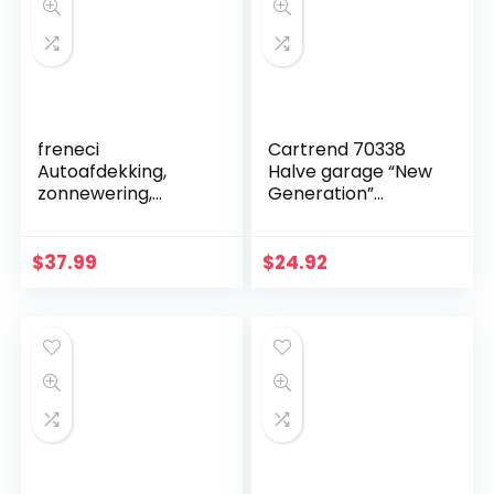
freneci
Cartrend 70338
Autoafdekking,
Halve garage “New
zonnewering,
Generation”
weerbestendig,
Weerbestendig,
volledige garage,
voor VW Polo en
afdekzeil,
andere modellen,
$
37.99
$
24.92
beschermhoes,
polyester blauw,
autocover,
maat S
universeel…