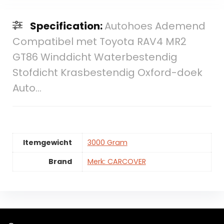
Specification:
Autohoes Ademend
Compatibel met Toyota RAV4 MR2
GT86 Winddicht Waterbestendig
Stofdicht Krasbestendig Oxford-doek
Auto…
Itemgewicht
3000 Gram
Brand
Merk: CARCOVER