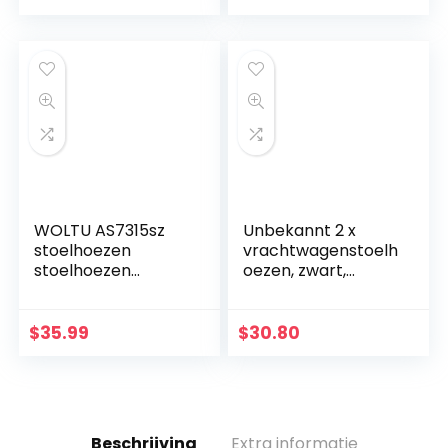
WOLTU AS7315sz
Unbekannt 2 x
stoelhoezen
vrachtwagenstoelh
stoelhoezen
oezen, zwart,
autostoelhoezen
beschermhoezen
universele maat
voor vrachtwagens
zwart
Scania 4 serie R-
$
35.99
$
30.80
serie
Beschrijving
Extra informatie