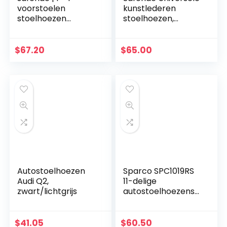
voorstoelen
kunstlederen
stoelhoezen
stoelhoezen,
camper
complete set
autostoelhoezen
stoelhoezen voor
transporter
auto,
$
67.20
$
65.00
stoelbekleding
stoelbeschermer,
beschermhoezen
set
auto bekleding…
beschermhoezen…
Autostoelhoezen
Sparco SPC1019RS
Audi Q2,
11-delige
zwart/lichtgrijs
autostoelhoezense
t, S-Line Corsa,
rood
$
41.05
$
60.50