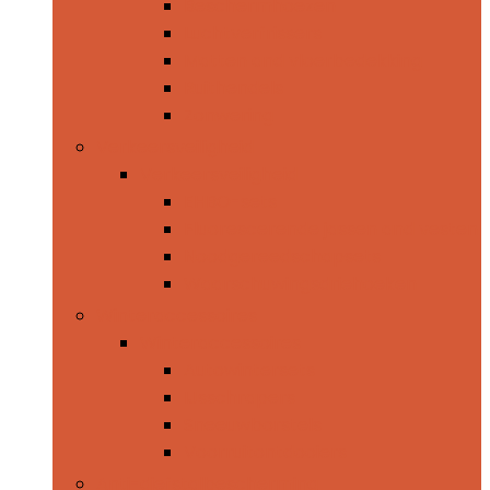
Beschermhoezen
Luchtverfrissers
Matten and vloerbedekking
Ruithendels
Zonwering
Verkeersveiligheid
Verkeersveiligheid
EHBO-sets
Fluorescerende jassen and vesten
Noodgereedschapsets
Waarschuwingsdriehoeken
Winteraccessoires
Winteraccessoires
Autowintersets
IJsschrapers
Sneeuwborstels
Voorruitontdooiers
Anti-diefstalbescherming