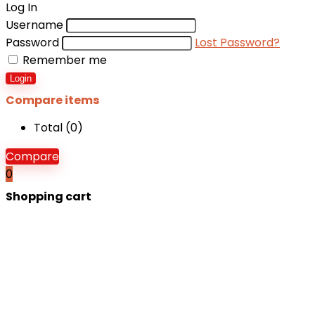
for:
Log In
Username
Password
Lost Password?
Remember me
Login
Compare items
Total (
0
)
Compare
0
Shopping cart