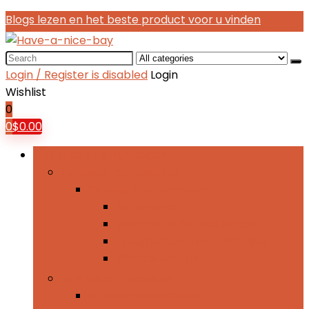
Blogs lezen en het beste product voor u vinden
Search
for:
Login / Register is disabled
Login
Wishlist
0
0
$
0.00
Bladeren door rubrieken
Exterieur-accessoires
Exterieur-accessoires
Autohoezen
Brandtoftankafdekkingen
Treeplanken and opstapjes
Winddeflectors
Interieuraccessoires
Interieuraccessoires