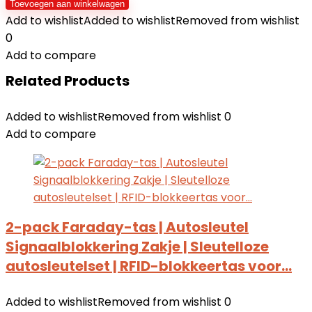
Diefstal
Toevoegen aan winkelwagen
Hoesje
Add to wishlist
Added to wishlist
Removed from wishlist
Autosleutel
0
(2
Add to compare
PACK)
Related Products
+
2x
Added to wishlist
Removed from wishlist
0
RFID
Add to compare
kaarthouders
-
Auto
Sleutel
Etui
2-pack Faraday-tas | Autosleutel
-
Signaalblokkering Zakje | Sleutelloze
Signaal
Blokkerende
autosleutelset | RFID-blokkeertas voor…
Beschermhoes…
hoeveelheid
Added to wishlist
Removed from wishlist
0