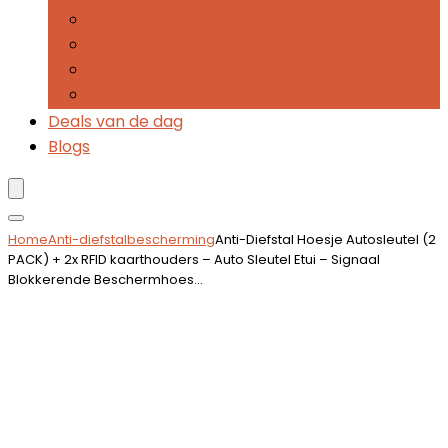
Sleutelomhulsels
Kentekenplaathoezen and -frames
Jerrycans
Parkeerschijven
Deals van de dag
Blogs
Home
Anti-diefstalbescherming
Anti-Diefstal Hoesje Autosleutel (2
PACK) + 2x RFID kaarthouders – Auto Sleutel Etui – Signaal
Blokkerende Beschermhoes…