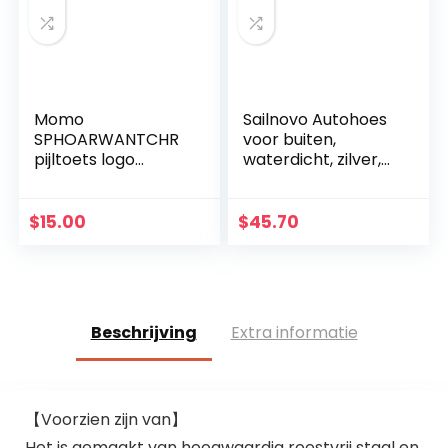
Momo
Sailnovo Autohoes
SPHOARWANTCHR
voor buiten,
pijltoets logo
waterdicht, zilver,
Polish.Anthr-Chr.2C
waterdicht, zon,
R
wind, regen,
sneeuw en krassen
$
15.00
$
45.70
(485 x 185 x 150
cm)
Beschrijving
Extra informatie
【Voorzien zijn van】
Het is gemaakt van hoogwaardig roestvrij staal en