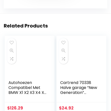
Related Products
Autohoezen
Cartrend 70338
Compatibel Met
Halve garage “New
BMW X1 X2 X3 X4 X5
Generation”
X6 X7 Car Cover
Weerbestendig,
Ingebouwde
voor VW Polo en
Katoen 100%
andere modellen,
$
126.29
$
24.92