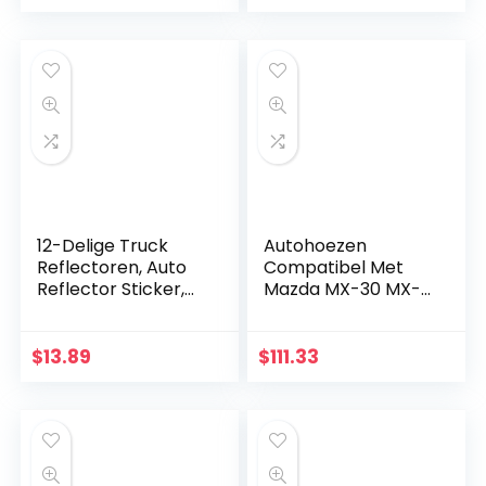
Waterdicht,
polyester blauw,
Sneeuw Hagel
maat S
Vorst Stof…
12-Delige Truck
Autohoezen
Reflectoren, Auto
Compatibel Met
Reflector Sticker,
Mazda MX-30 MX-3
Zelfklevende
MX-5 MX-6 Car
Reflectoren,
Cover Ingebouwde
Reflectoren
Katoen 100%
$
13.89
$
111.33
Rechthoekig,
Waterdicht,
Reflector Auto…
Sneeuw Hagel
Vorst…