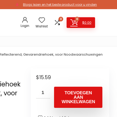
Blogs lezen en het beste product voor u vinden
0
0
$
0.00
Login
Wishlist
k Reflecterend, Gevarendriehoek, voor Noodwaarschuwingen
$
15.59
riehoek
, voor
TOEVOEGEN
AAN
WINKELWAGEN