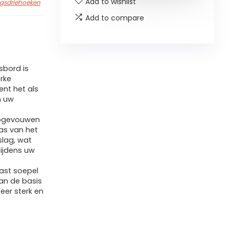
Add to wishlist
gsdriehoeken
Add to compare
sbord is
rke
ient het als
m uw
opgevouwen
as van het
slag, wat
tijdens uw
past soepel
an de basis
zeer sterk en