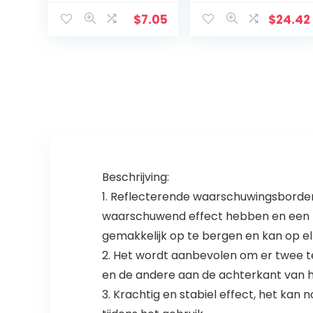
rood – minimale
houdbaarheid
$
7.05
$
24.42
min. 4 jaar
Beschrijving:
1. Reflecterende waarschuwingsborden
waarschuwend effect hebben en een beg
gemakkelijk op te bergen en kan op e
2. Het wordt aanbevolen om er twee te
en de andere aan de achterkant van he
3. Krachtig en stabiel effect, het ka