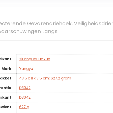
lecterende Gevarendriehoek, Veiligheidsdrie
waarschuwingen Langs…
rikant
YiFangDaHuoYun
Merk
Yangyu
pakket
43.5 x 11 x 3.5 cm; 627.2 gram
rentie
D3042
rikant
D3042
ewicht
627 g