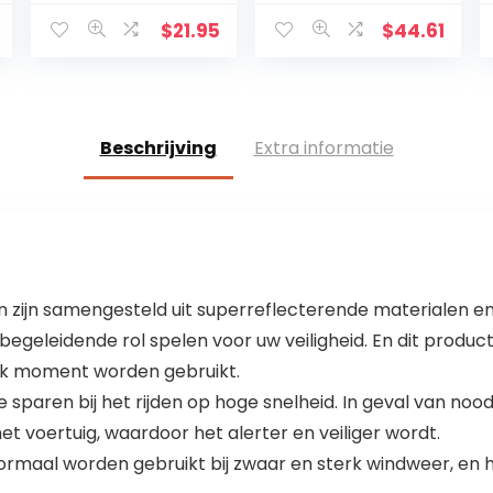
auto, EHBO-tas
werkplek EHBO-
DIN 13164, EHBO-
kit B8599-1: 2019
$
21.95
$
44.61
kit zwart 44262
Beschrijving
Extra informatie
 zijn samengesteld uit superreflecterende materialen en
eleidende rol spelen voor uw veiligheid. En dit product
lk moment worden gebruikt.
 sparen bij het rijden op hoge snelheid. In geval van no
t voertuig, waardoor het alerter en veiliger wordt.
n normaal worden gebruikt bij zwaar en sterk windweer, e