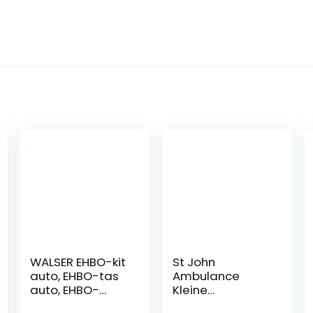
WALSER EHBO-kit
St John
auto, EHBO-tas
Ambulance
auto, EHBO-
Kleine
koffer, EHBO-set
standaard