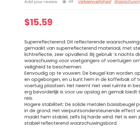
49
Verkeersveiligheid
Waarschuwin
Add your review
$
15.59
Superreflecterend: Dit reflecterende waarschuwing
gemaakt van superreflecterend materiaal, met ste
lichtreflectie, zeer opvallend. Bij gebruik ’s nachts d
waarschuwing voor voetgangers of voertuigen o
veiligheid te beschermen.
Eenvoudig op te vouwen: De beugel kan worden 
en opgeborgen, en u kunt hem in de kofferbak of t
voertuig plaatsen. Het neemt niet veel ruimte in be
erg bevorderlijk is voor uw opslag en gemak biedt 
reis.
Hogere stabiliteit: De solide metalen basisbeugel 
in de grond. Het vierpuntsondersteunende effect v
maakt hem stabiel, zelfs bij harde wind. Het is een 
stabiel reflecterend waarschuwingsbord.