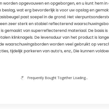
n worden opgevouwen en opgeborgen, en u kunt hem in de
 beslag, wat erg bevorderlijk is voor uw opslag en gemak b
 basisbeugel past soepel in de grond. Het vierpuntsonder
 is een zeer sterk en stabiel reflecterend waarschuwingsbo
 is gemaakt van superreflecterend materiaal. De basis 
alen klinknagels. De levensduur van het product is langer 
nde waarschuwingsborden worden veel gebruikt op versch
es, tijdelijk parkeren van auto’s, enz., Die kunnen voldo
Frequently Bought Together Loading...